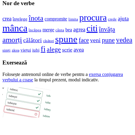
Nor de verbe
procura
înota
crea
ajuta
compromite
înțelege
crede
limita
mânca
citi
învăța
agrea
merge
bea
încăpea
cânta
spune
amorți
vedea
pune
face
veni
călători
căsători
fi
alege
avea
scrie
viețui
iubi
simți
zăcea
Exersează
Folosește antrenorul online de verbe pentru a
exersa conjugarea
verbului
a coase
la timpul prezent, modul indicativ.