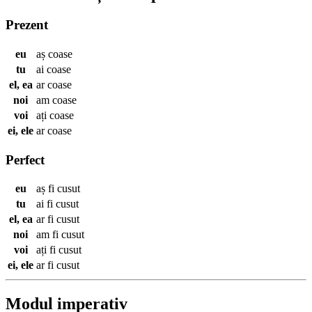
Prezent
eu
aș
coase
tu
ai
coase
el, ea
ar
coase
noi
am
coase
voi
ați
coase
ei, ele
ar
coase
Perfect
eu
aș fi
cusut
tu
ai fi
cusut
el, ea
ar fi
cusut
noi
am fi
cusut
voi
ați fi
cusut
ei, ele
ar fi
cusut
Modul imperativ