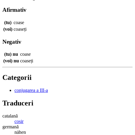
Afirmativ
(tu)
coase
(voi)
coaseți
Negativ
(tu) nu
coase
(voi) nu
coaseți
Categorii
conjugarea a III-a
Traduceri
catalană
cosir
germană
nähen