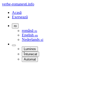
verbe-romanesti.info
Acasă
Exersează
ro
română
ro
English
en
Nederlands
nl
Luminos
Întunecat
Automat