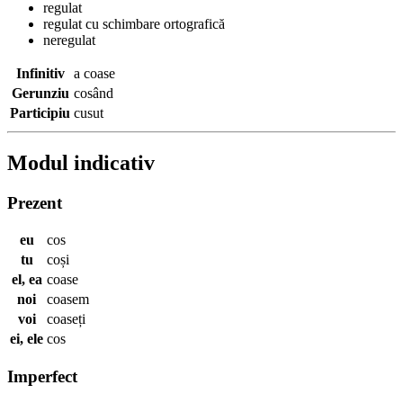
regulat
regulat cu schimbare ortografică
neregulat
Infinitiv
a coase
Gerunziu
cosând
Participiu
cusut
Modul indicativ
Prezent
eu
cos
tu
coși
el, ea
coase
noi
coasem
voi
coaseți
ei, ele
cos
Imperfect