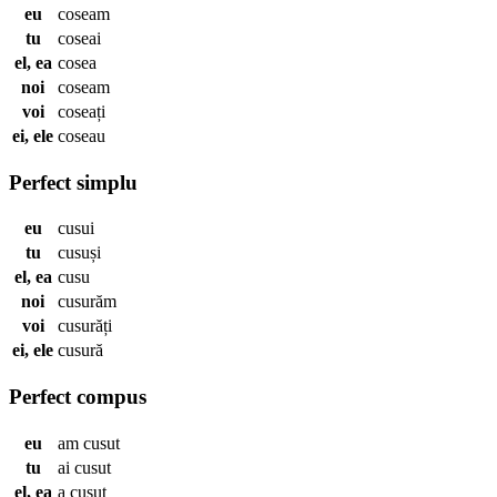
eu
coseam
tu
coseai
el, ea
cosea
noi
coseam
voi
coseați
ei, ele
coseau
Perfect simplu
eu
cusui
tu
cusuși
el, ea
cusu
noi
cusurăm
voi
cusurăți
ei, ele
cusură
Perfect compus
eu
am
cusut
tu
ai
cusut
el, ea
a
cusut