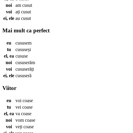
noi
am
cusut
voi
ați
cusut
ei, ele
au
cusut
Mai mult ca perfect
eu
cususem
tu
cususeși
el, ea
cususe
noi
cususerăm
voi
cususerăți
ei, ele
cususeră
Viitor
eu
voi
coase
tu
vei
coase
el, ea
va
coase
noi
vom
coase
voi
veți
coase