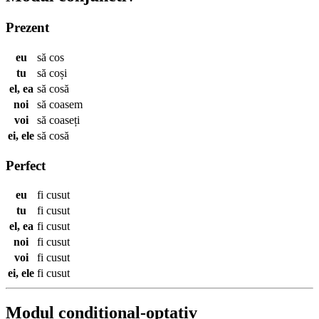
Prezent
eu
să
cos
tu
să
coși
el, ea
să
cosă
noi
să
coasem
voi
să
coaseți
ei, ele
să
cosă
Perfect
eu
fi
cusut
tu
fi
cusut
el, ea
fi
cusut
noi
fi
cusut
voi
fi
cusut
ei, ele
fi
cusut
Modul condițional-optativ