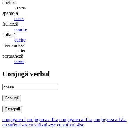
engleză
to sew
spaniolă
coser
franceză
coudre
italiană
cucire
neerlandeză
naaien
portugheză
coser
Conjugă verbul
Conjugă
Categorii
conjugarea I
conjugarea a II-a
conjugarea a III-a
conjugarea a IV-a
cu sufixul -ez
cu sufixul -esc
cu sufixul -ăsc