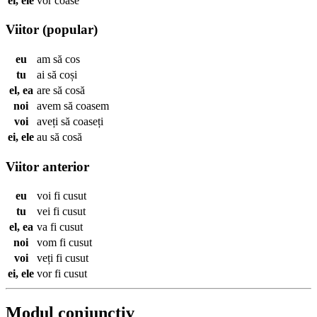
ei, ele
vor
coase
Viitor (popular)
eu
am să
cos
tu
ai să
coși
el, ea
are să
cosă
noi
avem să
coasem
voi
aveți să
coaseți
ei, ele
au să
cosă
Viitor anterior
eu
voi fi
cusut
tu
vei fi
cusut
el, ea
va fi
cusut
noi
vom fi
cusut
voi
veți fi
cusut
ei, ele
vor fi
cusut
Modul conjunctiv