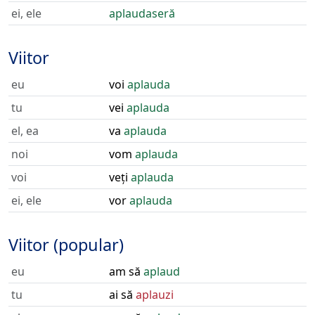
ei, ele
aplaudaseră
Viitor
eu
voi
aplauda
tu
vei
aplauda
el, ea
va
aplauda
noi
vom
aplauda
voi
veți
aplauda
ei, ele
vor
aplauda
Viitor (popular)
eu
am să
aplaud
tu
ai să
aplauzi