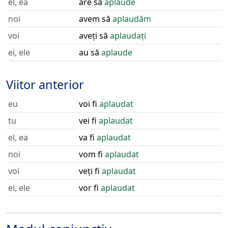
el, ea
are să
aplaude
noi
avem să
aplaudăm
voi
aveți să
aplaudați
ei, ele
au să
aplaude
Viitor anterior
eu
voi fi
aplaudat
tu
vei fi
aplaudat
el, ea
va fi
aplaudat
noi
vom fi
aplaudat
voi
veți fi
aplaudat
ei, ele
vor fi
aplaudat