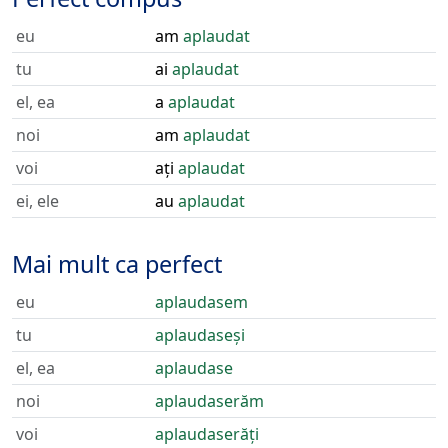
eu
am
aplaudat
tu
ai
aplaudat
el, ea
a
aplaudat
noi
am
aplaudat
voi
ați
aplaudat
ei, ele
au
aplaudat
Mai mult ca perfect
eu
aplaudasem
tu
aplaudaseși
el, ea
aplaudase
noi
aplaudaserăm
voi
aplaudaserăți