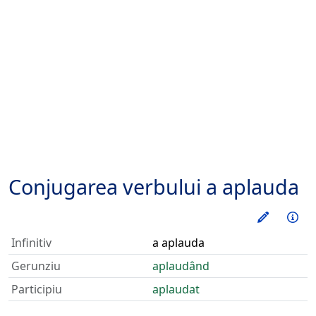
Conjugarea verbului
a aplauda
Exerseaz
Inf
Infinitiv
a aplauda
Gerunziu
aplaudând
Participiu
aplaudat