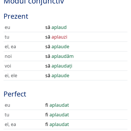
Modul conjunctiv
Prezent
eu
să
aplaud
tu
să
aplauzi
el, ea
să
aplaude
noi
să
aplaudăm
voi
să
aplaudați
ei, ele
să
aplaude
Perfect
eu
fi
aplaudat
tu
fi
aplaudat
el, ea
fi
aplaudat