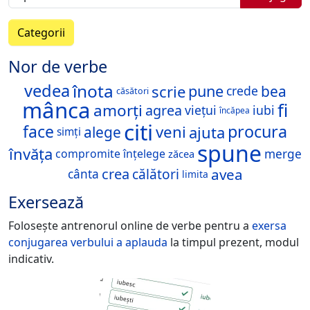
Categorii
Nor de verbe
înota
vedea
scrie
pune
bea
crede
căsători
mânca
fi
amorți
agrea
viețui
iubi
încăpea
citi
face
procura
veni
ajuta
alege
simți
spune
învăța
compromite
înțelege
merge
zăcea
crea
avea
călători
cânta
limita
Exersează
Folosește antrenorul online de verbe pentru a
exersa
conjugarea verbului
a aplauda
la timpul prezent, modul
indicativ.