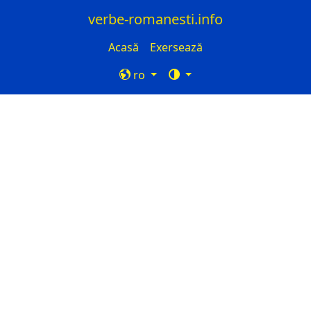
verbe-romanesti.info
Acasă
Exersează
ro