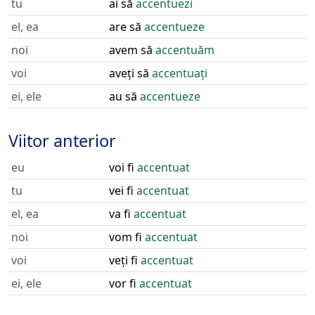
tu
ai să
accentuezi
el, ea
are să
accentueze
noi
avem să
accentuăm
voi
aveți să
accentuați
ei, ele
au să
accentueze
Viitor anterior
eu
voi fi
accentuat
tu
vei fi
accentuat
el, ea
va fi
accentuat
noi
vom fi
accentuat
voi
veți fi
accentuat
ei, ele
vor fi
accentuat