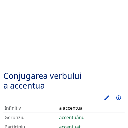
Conjugarea verbului
a accentua
Exerseaz
Inf
Infinitiv
a accentua
Gerunziu
accentuând
Participiu
accentuat