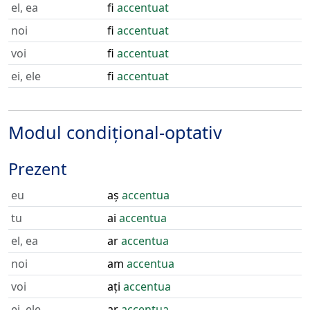
el, ea
fi
accentuat
noi
fi
accentuat
voi
fi
accentuat
ei, ele
fi
accentuat
Modul condițional-optativ
Prezent
eu
aș
accentua
tu
ai
accentua
el, ea
ar
accentua
noi
am
accentua
voi
ați
accentua
ei, ele
ar
accentua