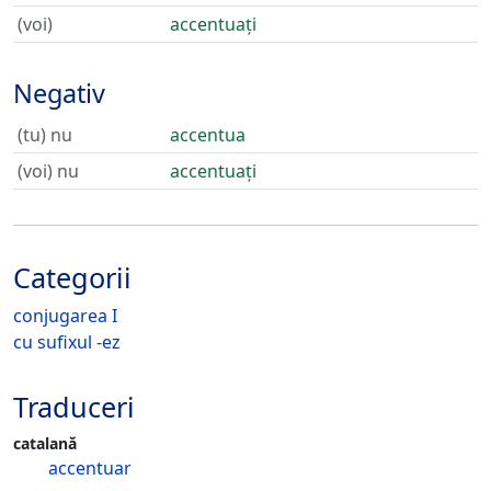
(voi)
accentuați
Negativ
(tu) nu
accentua
(voi) nu
accentuați
Categorii
conjugarea I
cu sufixul -ez
Traduceri
catalană
accentuar