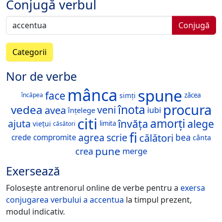
Conjugă verbul
Conjugă
Categorii
Nor de verbe
mânca
spune
face
simți
zăcea
încăpea
procura
înota
vedea
avea
veni
iubi
înțelege
citi
amorți
învăța
alege
ajuta
viețui
limita
căsători
fi
călători
agrea
scrie
bea
crede
compromite
cânta
pune
crea
merge
Exersează
Folosește antrenorul online de verbe pentru a
exersa
conjugarea verbului
a accentua
la timpul prezent,
modul indicativ.