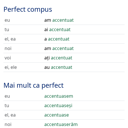
Perfect compus
eu
am
accentuat
tu
ai
accentuat
el, ea
a
accentuat
noi
am
accentuat
voi
ați
accentuat
ei, ele
au
accentuat
Mai mult ca perfect
eu
accentuasem
tu
accentuaseși
el, ea
accentuase
noi
accentuaserăm