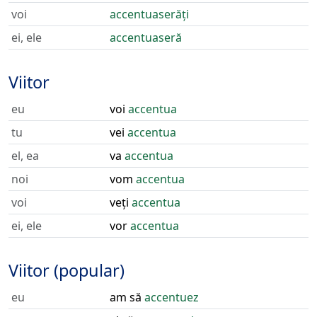
voi
accentuaserăți
ei, ele
accentuaseră
Viitor
eu
voi
accentua
tu
vei
accentua
el, ea
va
accentua
noi
vom
accentua
voi
veți
accentua
ei, ele
vor
accentua
Viitor (popular)
eu
am să
accentuez