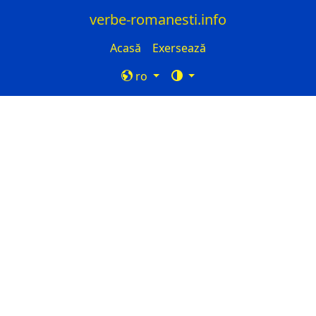
verbe-romanesti.info
Acasă
Exersează
ro