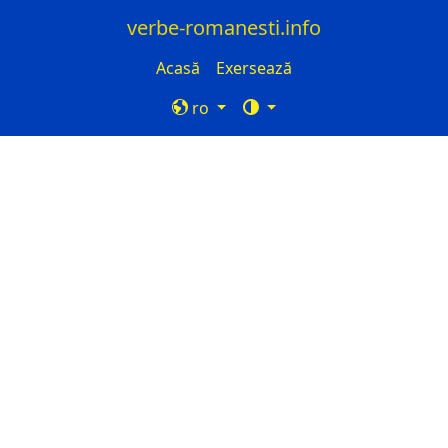
verbe-romanesti.info
Acasă
Exersează
ro