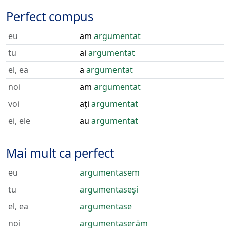
Perfect compus
eu
am
argumentat
tu
ai
argumentat
el, ea
a
argumentat
noi
am
argumentat
voi
ați
argumentat
ei, ele
au
argumentat
Mai mult ca perfect
eu
argumentasem
tu
argumentaseși
el, ea
argumentase
noi
argumentaserăm