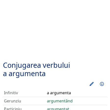
Conjugarea verbului
a argumenta
Exerseaz
Inf
Infinitiv
a argumenta
Gerunziu
argumentând
Participiu
argumentat