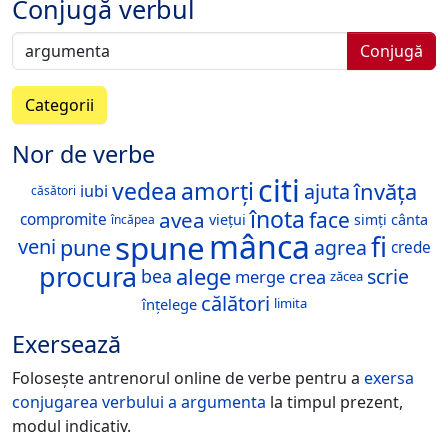
Conjugă verbul
Conjugă
Categorii
Nor de verbe
citi
vedea
amorți
învăța
ajuta
iubi
căsători
înota
avea
face
compromite
viețui
simți
cânta
încăpea
mânca
spune
fi
pune
veni
agrea
crede
procura
alege
scrie
bea
merge
crea
zăcea
călători
înțelege
limita
Exersează
Folosește antrenorul online de verbe pentru a
exersa
conjugarea verbului
a argumenta
la timpul prezent,
modul indicativ.