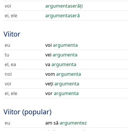
voi
argumentaserăți
ei, ele
argumentaseră
Viitor
eu
voi
argumenta
tu
vei
argumenta
el, ea
va
argumenta
noi
vom
argumenta
voi
veți
argumenta
ei, ele
vor
argumenta
Viitor (popular)
eu
am să
argumentez