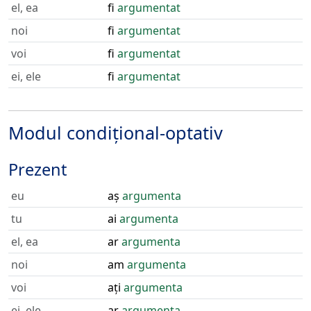
el, ea
fi
argumentat
noi
fi
argumentat
voi
fi
argumentat
ei, ele
fi
argumentat
Modul condițional-optativ
Prezent
eu
aș
argumenta
tu
ai
argumenta
el, ea
ar
argumenta
noi
am
argumenta
voi
ați
argumenta
ei, ele
ar
argumenta