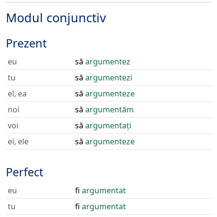
Modul conjunctiv
Prezent
eu
să
argumentez
tu
să
argumentezi
el, ea
să
argumenteze
noi
să
argumentăm
voi
să
argumentați
ei, ele
să
argumenteze
Perfect
eu
fi
argumentat
tu
fi
argumentat