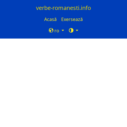
verbe-romanesti.info
Acasă
Exersează
ro