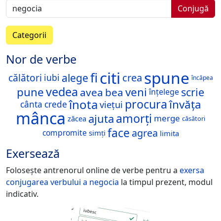
Conjugă
Categorii
Nor de verbe
citi
spune
fi
alege
crea
călători
iubi
încăpea
vedea
pune
veni
scrie
avea
bea
înțelege
înota
procura
învăța
viețui
cânta
crede
mânca
amorți
ajuta
merge
zăcea
căsători
face
agrea
compromite
simți
limita
Exersează
Folosește antrenorul online de verbe pentru a
exersa
conjugarea verbului
a negocia
la timpul prezent, modul
indicativ.