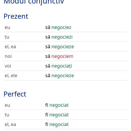
Modul conjunctiv
Prezent
eu
să
negociez
tu
să
negociezi
el, ea
să
negocieze
noi
să
negociem
voi
să
negociați
ei, ele
să
negocieze
Perfect
eu
fi
negociat
tu
fi
negociat
el, ea
fi
negociat