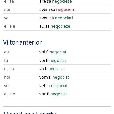
el, ea
are să
negocieze
noi
avem să
negociem
voi
aveți să
negociați
ei, ele
au să
negocieze
Viitor anterior
eu
voi fi
negociat
tu
vei fi
negociat
el, ea
va fi
negociat
noi
vom fi
negociat
voi
veți fi
negociat
ei, ele
vor fi
negociat