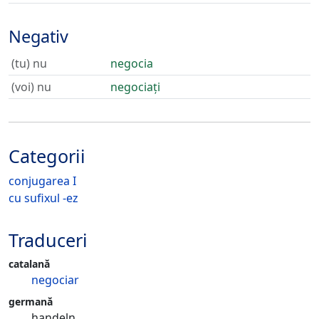
Negativ
(tu) nu
negocia
(voi) nu
negociați
Categorii
conjugarea I
cu sufixul -ez
Traduceri
catalană
negociar
germană
handeln