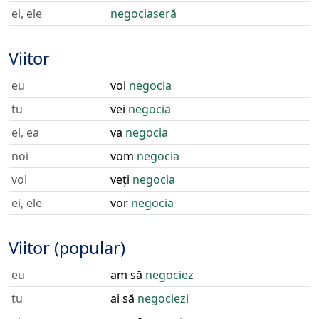
ei, ele
negociaseră
Viitor
eu
voi
negocia
tu
vei
negocia
el, ea
va
negocia
noi
vom
negocia
voi
veți
negocia
ei, ele
vor
negocia
Viitor (popular)
eu
am să
negociez
tu
ai să
negociezi