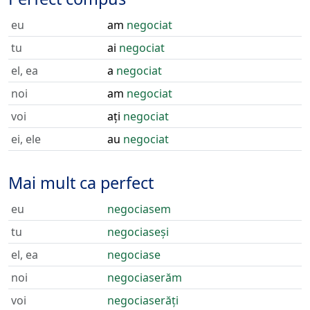
eu
am
negociat
tu
ai
negociat
el, ea
a
negociat
noi
am
negociat
voi
ați
negociat
ei, ele
au
negociat
Mai mult ca perfect
eu
negociasem
tu
negociaseși
el, ea
negociase
noi
negociaserăm
voi
negociaserăți