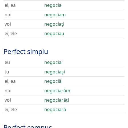
el, ea
negocia
noi
negociam
voi
negociați
ei, ele
negociau
Perfect simplu
eu
negociai
tu
negociași
el, ea
negociă
noi
negociarăm
voi
negociarăți
ei, ele
negociară
Perfect compus