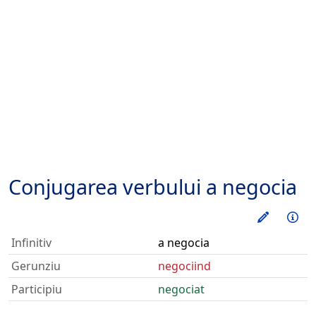
Conjugarea verbului
a negocia
Exerseaz
Inf
Infinitiv
a negocia
Gerunziu
negociind
Participiu
negociat