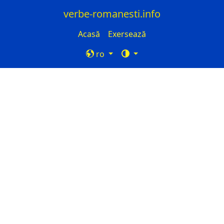
verbe-romanesti.info
Acasă
Exersează
ro