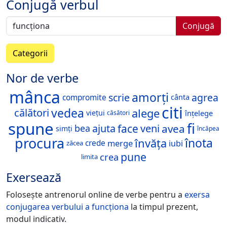
Conjugă verbul
Conjugă
Categorii
Nor de verbe
mânca
amorți
scrie
agrea
compromite
cânta
citi
vedea
alege
călători
viețui
înțelege
căsători
spune
fi
face
veni
avea
ajuta
bea
simți
încăpea
procura
înota
învăța
merge
iubi
crede
zăcea
pune
crea
limita
Exersează
Folosește antrenorul online de verbe pentru a
exersa
conjugarea verbului
a funcționa
la timpul prezent,
modul indicativ.