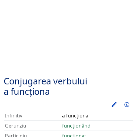
Conjugarea verbului
a funcționa
Exerseaz
Inf
Infinitiv
a funcționa
Gerunziu
funcționând
Participiu
funcționat