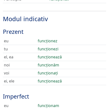
Modul indicativ
Prezent
eu
funcționez
tu
funcționezi
el, ea
funcționează
noi
funcționăm
voi
funcționați
ei, ele
funcționează
Imperfect
eu
funcționam