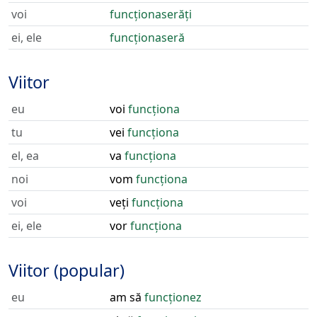
voi
funcționaserăți
ei, ele
funcționaseră
Viitor
eu
voi
funcționa
tu
vei
funcționa
el, ea
va
funcționa
noi
vom
funcționa
voi
veți
funcționa
ei, ele
vor
funcționa
Viitor (popular)
eu
am să
funcționez