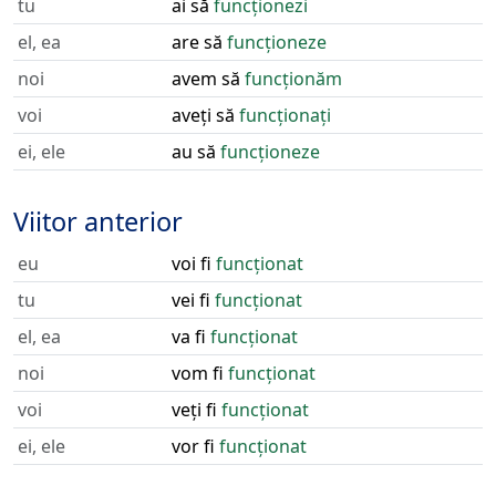
tu
ai să
funcționezi
el, ea
are să
funcționeze
noi
avem să
funcționăm
voi
aveți să
funcționați
ei, ele
au să
funcționeze
Viitor anterior
eu
voi fi
funcționat
tu
vei fi
funcționat
el, ea
va fi
funcționat
noi
vom fi
funcționat
voi
veți fi
funcționat
ei, ele
vor fi
funcționat