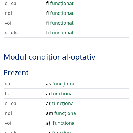
el, ea
fi
funcționat
noi
fi
funcționat
voi
fi
funcționat
ei, ele
fi
funcționat
Modul condițional-optativ
Prezent
eu
aș
funcționa
tu
ai
funcționa
el, ea
ar
funcționa
noi
am
funcționa
voi
ați
funcționa
ei, ele
ar
funcționa