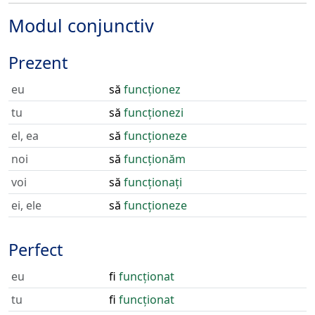
Modul conjunctiv
Prezent
eu
să
funcționez
tu
să
funcționezi
el, ea
să
funcționeze
noi
să
funcționăm
voi
să
funcționați
ei, ele
să
funcționeze
Perfect
eu
fi
funcționat
tu
fi
funcționat