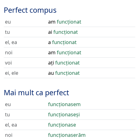
Perfect compus
eu
am
funcționat
tu
ai
funcționat
el, ea
a
funcționat
noi
am
funcționat
voi
ați
funcționat
ei, ele
au
funcționat
Mai mult ca perfect
eu
funcționasem
tu
funcționaseși
el, ea
funcționase
noi
funcționaserăm