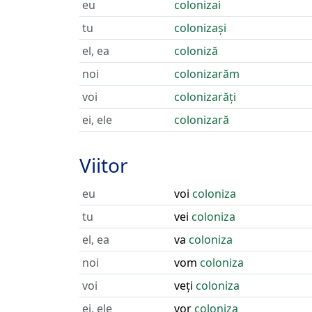
eu
colonizai
tu
colonizași
el, ea
coloniză
noi
colonizarăm
voi
colonizarăți
ei, ele
colonizară
Viitor
eu
voi
coloniza
tu
vei
coloniza
el, ea
va
coloniza
noi
vom
coloniza
voi
veți
coloniza
ei, ele
vor
coloniza