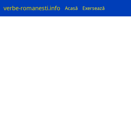
verbe-romanesti.info
Acasă
Exersează