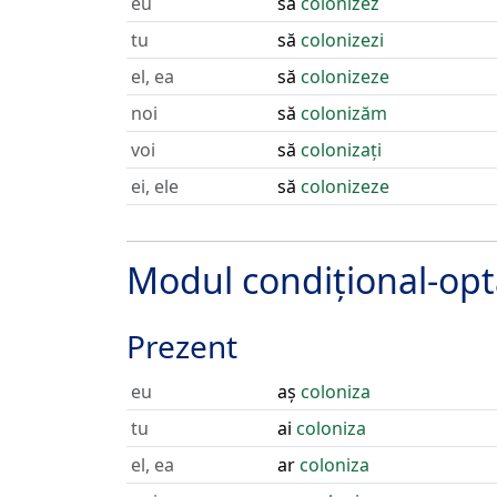
eu
să
colonizez
tu
să
colonizezi
el, ea
să
colonizeze
noi
să
colonizăm
voi
să
colonizați
ei, ele
să
colonizeze
Modul condițional-opt
Prezent
eu
aș
coloniza
tu
ai
coloniza
el, ea
ar
coloniza