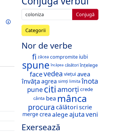
Conjugă verbul
Conjugă
Exersează acest verb
Informații
Categorii
Nor de verbe
fi
iubi
compromite
zăcea
spune
înțelege
căsători
încăpea
vedea
face
avea
viețui
înota
învăța
agrea
simți
limita
citi
amorți
pune
crede
mânca
bea
cânta
procura
călători
scrie
ajuta
veni
alege
crea
merge
Exersează