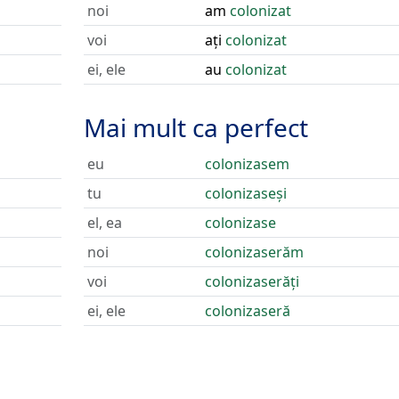
noi
am
colonizat
voi
ați
colonizat
ei, ele
au
colonizat
Mai mult ca perfect
eu
colonizasem
tu
colonizaseși
el, ea
colonizase
noi
colonizaserăm
voi
colonizaserăți
ei, ele
colonizaseră