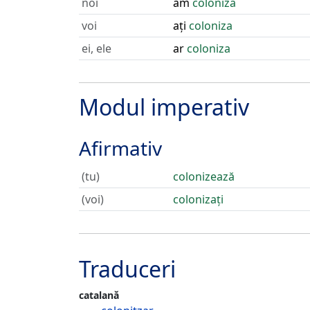
noi
am
coloniza
voi
ați
coloniza
ei, ele
ar
coloniza
Modul imperativ
Afirmativ
(tu)
colonizează
(voi)
colonizați
Traduceri
catalană