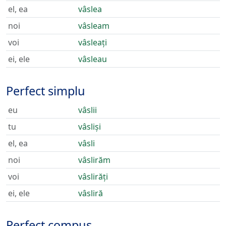
el, ea
vâslea
noi
vâsleam
voi
vâsleați
ei, ele
vâsleau
Perfect simplu
eu
vâslii
tu
vâsliși
el, ea
vâsli
noi
vâslirăm
voi
vâslirăți
ei, ele
vâsliră
Perfect compus