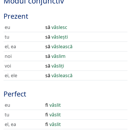
Modul conjunctiv
Prezent
eu
să
vâslesc
tu
să
vâslești
el, ea
să
vâslească
noi
să
vâslim
voi
să
vâsliți
ei, ele
să
vâslească
Perfect
eu
fi
vâslit
tu
fi
vâslit
el, ea
fi
vâslit