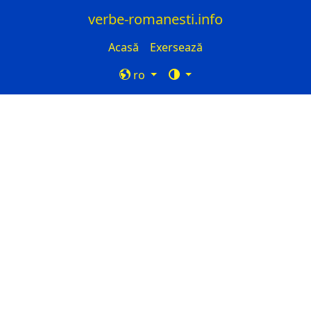
verbe-romanesti.info
Acasă
Exersează
ro