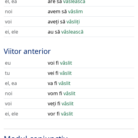
el, ea
are să
vâslească
noi
avem să
vâslim
voi
aveți să
vâsliți
ei, ele
au să
vâslească
Viitor anterior
eu
voi fi
vâslit
tu
vei fi
vâslit
el, ea
va fi
vâslit
noi
vom fi
vâslit
voi
veți fi
vâslit
ei, ele
vor fi
vâslit