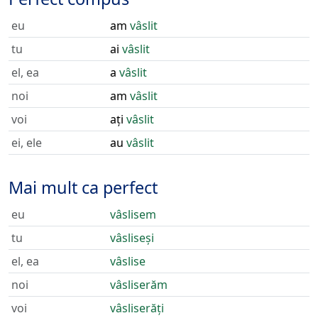
eu
am
vâslit
tu
ai
vâslit
el, ea
a
vâslit
noi
am
vâslit
voi
ați
vâslit
ei, ele
au
vâslit
Mai mult ca perfect
eu
vâslisem
tu
vâsliseși
el, ea
vâslise
noi
vâsliserăm
voi
vâsliserăți