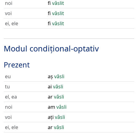
noi
fi
vâslit
voi
fi
vâslit
ei, ele
fi
vâslit
Modul condițional-optativ
Prezent
eu
aș
vâsli
tu
ai
vâsli
el, ea
ar
vâsli
noi
am
vâsli
voi
ați
vâsli
ei, ele
ar
vâsli