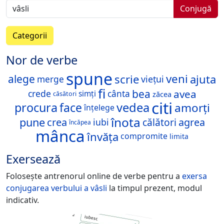
Conjugă
Categorii
Nor de verbe
spune
veni
scrie
ajuta
alege
viețui
merge
fi
bea
avea
crede
cânta
simți
zăcea
căsători
citi
procura
face
vedea
amorți
înțelege
înota
pune
crea
călători
agrea
iubi
încăpea
mânca
învăța
compromite
limita
Exersează
Folosește antrenorul online de verbe pentru a
exersa
conjugarea verbului
a vâsli
la timpul prezent, modul
indicativ.