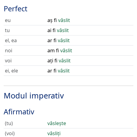
Perfect
eu
aș fi
vâslit
tu
ai fi
vâslit
el, ea
ar fi
vâslit
noi
am fi
vâslit
voi
ați fi
vâslit
ei, ele
ar fi
vâslit
Modul imperativ
Afirmativ
(tu)
vâslește
(voi)
vâsliți