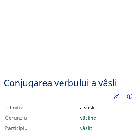
Conjugarea verbului
a vâsli
Exerseaz
Inf
Infinitiv
a vâsli
Gerunziu
vâslind
Participiu
vâslit