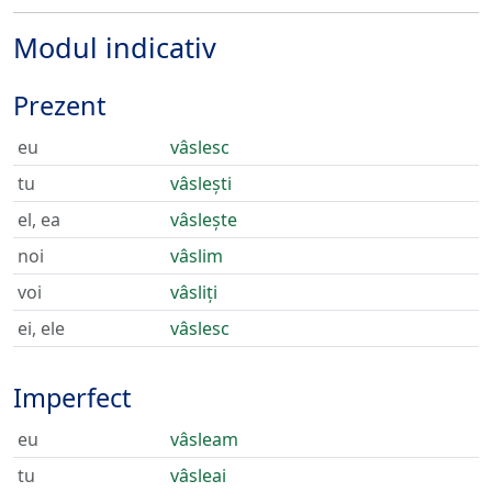
Modul indicativ
Prezent
eu
vâslesc
tu
vâslești
el, ea
vâslește
noi
vâslim
voi
vâsliți
ei, ele
vâslesc
Imperfect
eu
vâsleam
tu
vâsleai