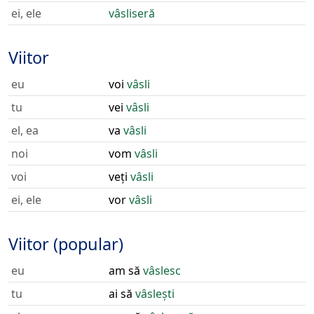
ei, ele
vâsliseră
Viitor
eu
voi
vâsli
tu
vei
vâsli
el, ea
va
vâsli
noi
vom
vâsli
voi
veți
vâsli
ei, ele
vor
vâsli
Viitor (popular)
eu
am să
vâslesc
tu
ai să
vâslești