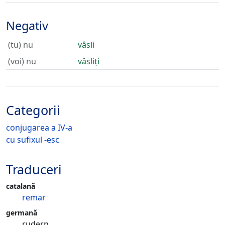
Negativ
(tu) nu
vâsli
(voi) nu
vâsliți
Categorii
conjugarea a IV-a
cu sufixul -esc
Traduceri
catalană
remar
germană
rudern