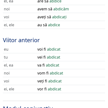
el, ea
are să
abdice
noi
avem să
abdicăm
voi
aveți să
abdicați
ei, ele
au să
abdice
Viitor anterior
eu
voi fi
abdicat
tu
vei fi
abdicat
el, ea
va fi
abdicat
noi
vom fi
abdicat
voi
veți fi
abdicat
ei, ele
vor fi
abdicat