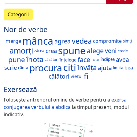
Categorii
Nor de verbe
mânca
vedea
agrea
merge
compromite
simți
spune
amorți
alege
veni
crea
zăcea
crede
înota
pune
face
avea
iubi
înțelege
încăpea
căsători
citi
procura
învăța
ajuta
scrie
bea
cânta
limita
fi
călători
viețui
Exersează
Folosește antrenorul online de verbe pentru a
exersa
conjugarea verbului
a abdica
la timpul prezent, modul
indicativ.