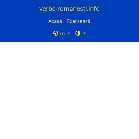
verbe-romanesti.info
Acasă
Exersează
ro