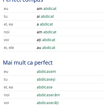
eu
am
abdicat
tu
ai
abdicat
el, ea
a
abdicat
noi
am
abdicat
voi
ați
abdicat
ei, ele
au
abdicat
Mai mult ca perfect
eu
abdicasem
tu
abdicaseși
el, ea
abdicase
noi
abdicaserăm
voi
abdicaserăți