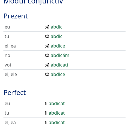
Modul conjunctiv
Prezent
eu
să
abdic
tu
să
abdici
el, ea
să
abdice
noi
să
abdicăm
voi
să
abdicați
ei, ele
să
abdice
Perfect
eu
fi
abdicat
tu
fi
abdicat
el, ea
fi
abdicat