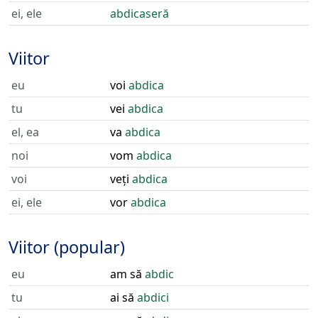
ei, ele
abdicaseră
Viitor
eu
voi
abdica
tu
vei
abdica
el, ea
va
abdica
noi
vom
abdica
voi
veți
abdica
ei, ele
vor
abdica
Viitor (popular)
eu
am să
abdic
tu
ai să
abdici