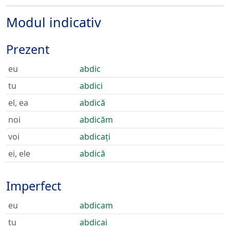
Modul indicativ
Prezent
eu
abdic
tu
abdici
el, ea
abdică
noi
abdicăm
voi
abdicați
ei, ele
abdică
Imperfect
eu
abdicam
tu
abdicai