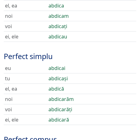
el, ea
abdica
noi
abdicam
voi
abdicați
ei, ele
abdicau
Perfect simplu
eu
abdicai
tu
abdicași
el, ea
abdică
noi
abdicarăm
voi
abdicarăți
ei, ele
abdicară
Perfect compus