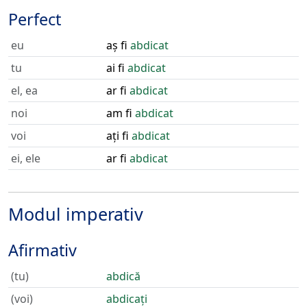
Perfect
eu
aș fi
abdicat
tu
ai fi
abdicat
el, ea
ar fi
abdicat
noi
am fi
abdicat
voi
ați fi
abdicat
ei, ele
ar fi
abdicat
Modul imperativ
Afirmativ
(tu)
abdică
(voi)
abdicați