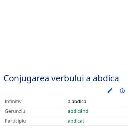
Conjugarea verbului
a abdica
Exerseaz
Inf
Infinitiv
a abdica
Gerunziu
abdicând
Participiu
abdicat