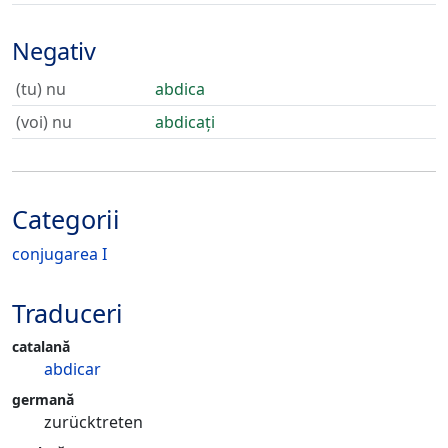
Negativ
(tu) nu
abdica
(voi) nu
abdicați
Categorii
conjugarea I
Traduceri
catalană
abdicar
germană
zurücktreten