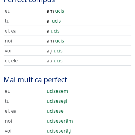
eu
am
ucis
tu
ai
ucis
el, ea
a
ucis
noi
am
ucis
voi
ați
ucis
ei, ele
au
ucis
Mai mult ca perfect
eu
ucisesem
tu
uciseseși
el, ea
ucisese
noi
uciseserăm
voi
uciseserăți