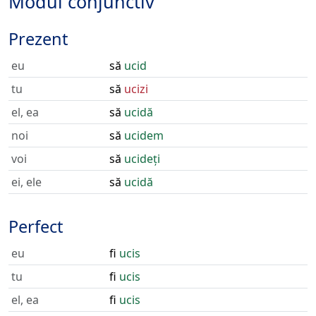
Modul conjunctiv
Prezent
eu
să
ucid
tu
să
ucizi
el, ea
să
ucidă
noi
să
ucidem
voi
să
ucideți
ei, ele
să
ucidă
Perfect
eu
fi
ucis
tu
fi
ucis
el, ea
fi
ucis