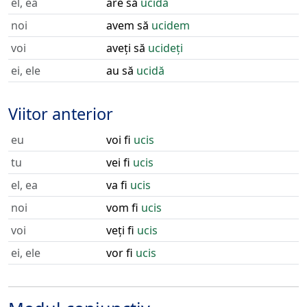
el, ea
are să
ucidă
noi
avem să
ucidem
voi
aveți să
ucideți
ei, ele
au să
ucidă
Viitor anterior
eu
voi fi
ucis
tu
vei fi
ucis
el, ea
va fi
ucis
noi
vom fi
ucis
voi
veți fi
ucis
ei, ele
vor fi
ucis