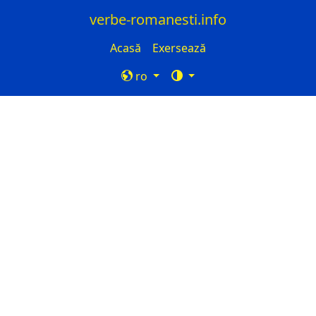
verbe-romanesti.info
Acasă
Exersează
ro