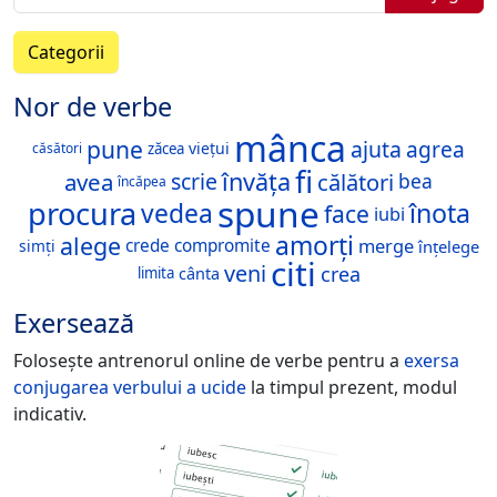
Categorii
Nor de verbe
mânca
pune
ajuta
agrea
viețui
zăcea
căsători
fi
învăța
avea
călători
scrie
bea
încăpea
spune
procura
înota
vedea
face
iubi
amorți
alege
merge
crede
compromite
înțelege
simți
citi
veni
crea
cânta
limita
Exersează
Folosește antrenorul online de verbe pentru a
exersa
conjugarea verbului
a ucide
la timpul prezent, modul
indicativ.