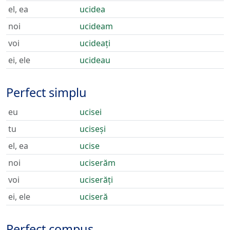
el, ea
ucidea
noi
ucideam
voi
ucideați
ei, ele
ucideau
Perfect simplu
eu
ucisei
tu
uciseși
el, ea
ucise
noi
uciserăm
voi
uciserăți
ei, ele
uciseră
Perfect compus