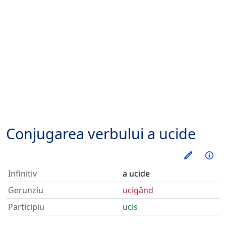
Conjugarea verbului
a ucide
Exerseaz
Inf
Infinitiv
a ucide
Gerunziu
ucigând
Participiu
ucis