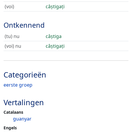
(voi)
câștigați
Ontkennend
(tu) nu
câștiga
(voi) nu
câștigați
Categorieën
eerste groep
Vertalingen
Catalaans
guanyar
Engels