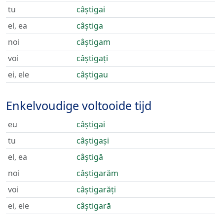
tu
câștigai
el, ea
câștiga
noi
câștigam
voi
câștigați
ei, ele
câștigau
Enkelvoudige voltooide tijd
eu
câștigai
tu
câștigași
el, ea
câștigă
noi
câștigarăm
voi
câștigarăți
ei, ele
câștigară