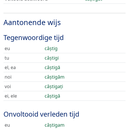
Aantonende wijs
Tegenwoordige tijd
eu
câștig
tu
câștigi
el, ea
câștigă
noi
câștigăm
voi
câștigați
ei, ele
câștigă
Onvoltooid verleden tijd
eu
câștigam