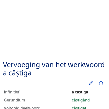
Vervoeging van het werkwoord
a câștiga
Oefen d
Inf
Infinitief
a câștiga
Gerundium
câștigând
Voltooid deelwoord
câștigat