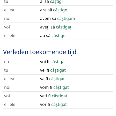
tu
ai să
câștigi
el, ea
are să
câștige
noi
avem să
câștigăm
voi
aveți să
câștigați
ei, ele
au să
câștige
Verleden toekomende tijd
eu
voi fi
câștigat
tu
vei fi
câștigat
el, ea
va fi
câștigat
noi
vom fi
câștigat
voi
veți fi
câștigat
ei, ele
vor fi
câștigat