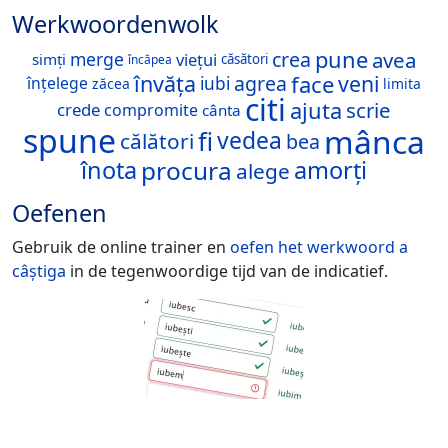
Werkwoordenwolk
pune
avea
crea
merge
viețui
simți
căsători
încăpea
face
învăța
veni
agrea
înțelege
iubi
zăcea
limita
citi
ajuta
scrie
crede
compromite
cânta
spune
mânca
fi
vedea
călători
bea
procura
înota
amorți
alege
Oefenen
Gebruik de online trainer en
oefen het werkwoord
a
câștiga
in de tegenwoordige tijd van de indicatief.