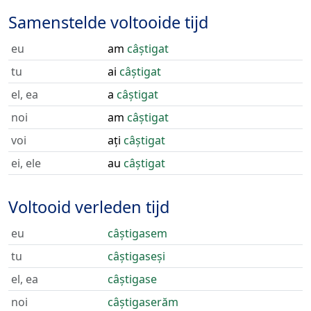
Samenstelde voltooide tijd
eu
am
câștigat
tu
ai
câștigat
el, ea
a
câștigat
noi
am
câștigat
voi
ați
câștigat
ei, ele
au
câștigat
Voltooid verleden tijd
eu
câștigasem
tu
câștigaseși
el, ea
câștigase
noi
câștigaserăm