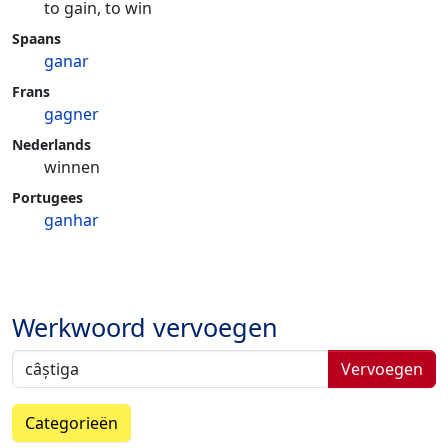
to gain, to win
Spaans
ganar
Frans
gagner
Nederlands
winnen
Portugees
ganhar
Werkwoord vervoegen
Vervoegen
Categorieën