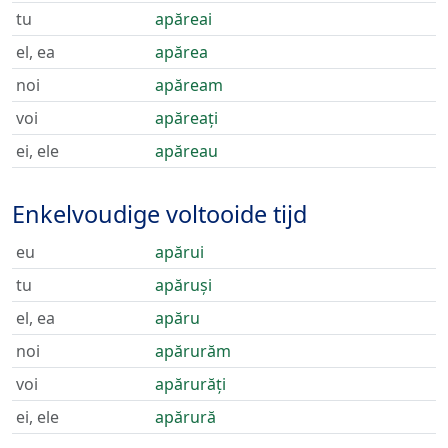
tu
apăreai
el, ea
apărea
noi
apăream
voi
apăreați
ei, ele
apăreau
Enkelvoudige voltooide tijd
eu
apărui
tu
apăruși
el, ea
apăru
noi
apărurăm
voi
apărurăți
ei, ele
apărură