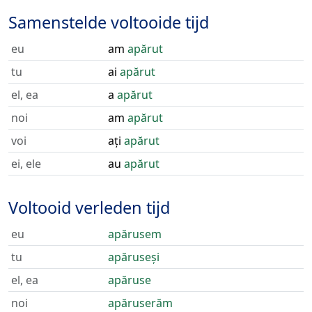
Samenstelde voltooide tijd
eu
am
apărut
tu
ai
apărut
el, ea
a
apărut
noi
am
apărut
voi
ați
apărut
ei, ele
au
apărut
Voltooid verleden tijd
eu
apărusem
tu
apăruseși
el, ea
apăruse
noi
apăruserăm