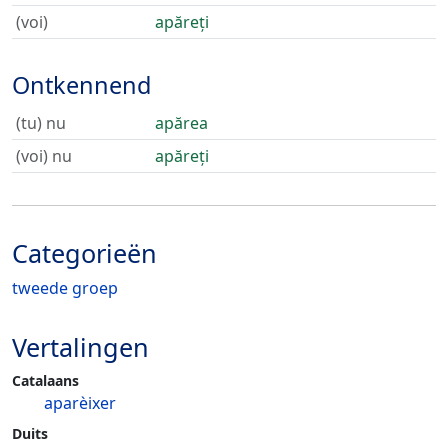
(voi)
apăreți
Ontkennend
(tu) nu
apărea
(voi) nu
apăreți
Categorieën
tweede groep
Vertalingen
Catalaans
aparèixer
Duits