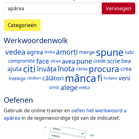
Vervoegen
Categorieën
Werkwoordenwolk
spune
vedea
amorți
agrea
merge
iubi
limita
pune
face
avea
scrie
bea
compromite
crede
zăcea
citi
procura
înota
învăța
ajuta
crea
cânta
mânca
fi
călători
veni
înțelege
căsători
încăpea
alege
simți
viețui
Oefenen
Gebruik de online trainer en
oefen het werkwoord
a
apărea
in de tegenwoordige tijd van de indicatief.