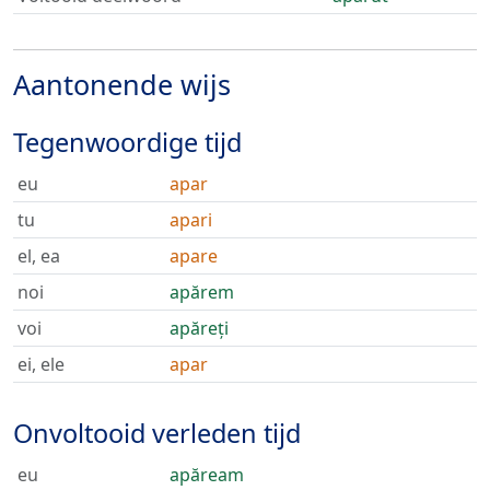
Aantonende wijs
Tegenwoordige tijd
eu
apar
tu
apari
el, ea
apare
noi
apărem
voi
apăreți
ei, ele
apar
Onvoltooid verleden tijd
eu
apăream