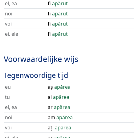
el, ea
fi
apărut
noi
fi
apărut
voi
fi
apărut
ei, ele
fi
apărut
Voorwaardelijke wijs
Tegenwoordige tijd
eu
aș
apărea
tu
ai
apărea
el, ea
ar
apărea
noi
am
apărea
voi
ați
apărea
ei, ele
ar
apărea