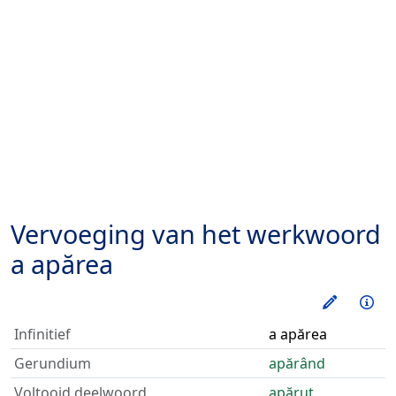
Vervoeging van het werkwoord
a apărea
Oefen d
Inf
Infinitief
a apărea
Gerundium
apărând
Voltooid deelwoord
apărut