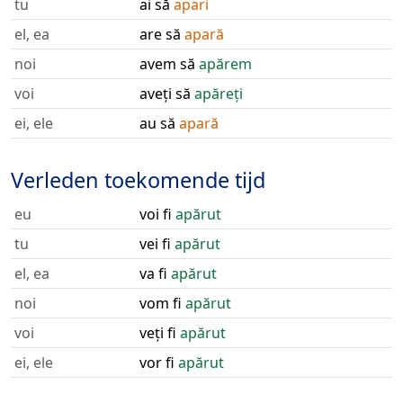
tu
ai să
apari
el, ea
are să
apară
noi
avem să
apărem
voi
aveți să
apăreți
ei, ele
au să
apară
Verleden toekomende tijd
eu
voi fi
apărut
tu
vei fi
apărut
el, ea
va fi
apărut
noi
vom fi
apărut
voi
veți fi
apărut
ei, ele
vor fi
apărut