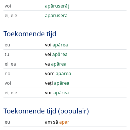
voi
apăruserăți
ei, ele
apăruseră
Toekomende tijd
eu
voi
apărea
tu
vei
apărea
el, ea
va
apărea
noi
vom
apărea
voi
veți
apărea
ei, ele
vor
apărea
Toekomende tijd (populair)
eu
am să
apar