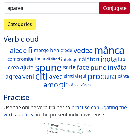
Conjugate
Categories
Verb cloud
mânca
fi
vedea
alege
merge
bea
crede
înota
călători
iubi
compromite
înțelege
limita
căsători
spune
pune
face
învăța
ajuta
scrie
crea
citi
procura
veni
avea
agrea
simți
viețui
cânta
amorți
zăcea
încăpea
Practise
Use the online verb trainer to
practise conjugating the
verb
a apărea
in the present indicative tense.