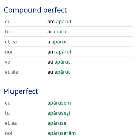
Compound perfect
eu
am
apărut
tu
ai
apărut
el, ea
a
apărut
noi
am
apărut
voi
ați
apărut
ei, ele
au
apărut
Pluperfect
eu
apărusem
tu
apăruseși
el, ea
apăruse
noi
apăruserăm