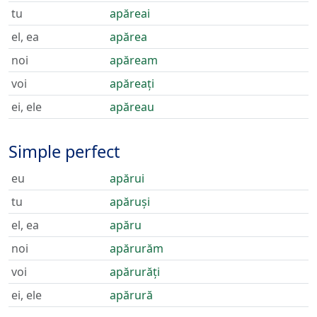
tu
apăreai
el, ea
apărea
noi
apăream
voi
apăreați
ei, ele
apăreau
Simple perfect
eu
apărui
tu
apăruși
el, ea
apăru
noi
apărurăm
voi
apărurăți
ei, ele
apărură