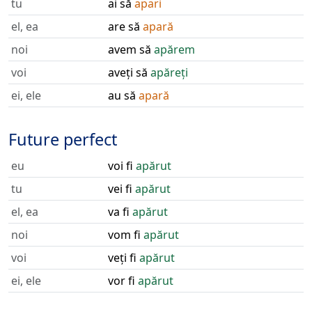
tu
ai să
apari
el, ea
are să
apară
noi
avem să
apărem
voi
aveți să
apăreți
ei, ele
au să
apară
Future perfect
eu
voi fi
apărut
tu
vei fi
apărut
el, ea
va fi
apărut
noi
vom fi
apărut
voi
veți fi
apărut
ei, ele
vor fi
apărut