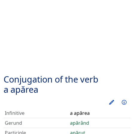
Conjugation of the verb
a apărea
Train thi
Inf
Infinitive
a apărea
Gerund
apărând
Participle
apărut