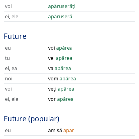
voi
apăruserăți
ei, ele
apăruseră
Future
eu
voi
apărea
tu
vei
apărea
el, ea
va
apărea
noi
vom
apărea
voi
veți
apărea
ei, ele
vor
apărea
Future (popular)
eu
am să
apar