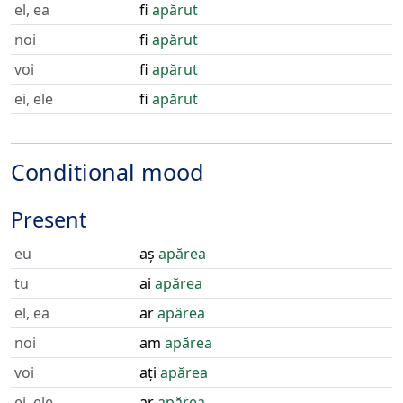
el, ea
fi
apărut
noi
fi
apărut
voi
fi
apărut
ei, ele
fi
apărut
Conditional mood
Present
eu
aș
apărea
tu
ai
apărea
el, ea
ar
apărea
noi
am
apărea
voi
ați
apărea
ei, ele
ar
apărea