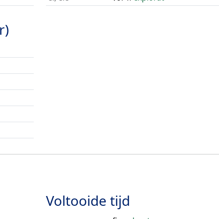
r)
Voltooide tijd