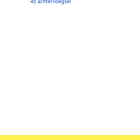
-ez achtervoegsel