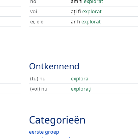
noi
am fi
explorat
voi
ați fi
explorat
ei, ele
ar fi
explorat
Ontkennend
(tu) nu
explora
(voi) nu
explorați
Categorieën
eerste groep