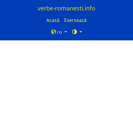
verbe-romanesti.info
Acasă
Exersează
ro