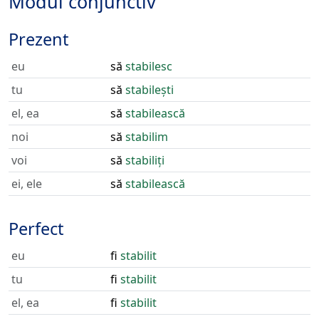
Modul conjunctiv
Prezent
eu
să
stabilesc
tu
să
stabilești
el, ea
să
stabilească
noi
să
stabilim
voi
să
stabiliți
ei, ele
să
stabilească
Perfect
eu
fi
stabilit
tu
fi
stabilit
el, ea
fi
stabilit