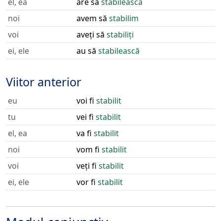
el, ea
are să
stabilească
noi
avem să
stabilim
voi
aveți să
stabiliți
ei, ele
au să
stabilească
Viitor anterior
eu
voi fi
stabilit
tu
vei fi
stabilit
el, ea
va fi
stabilit
noi
vom fi
stabilit
voi
veți fi
stabilit
ei, ele
vor fi
stabilit