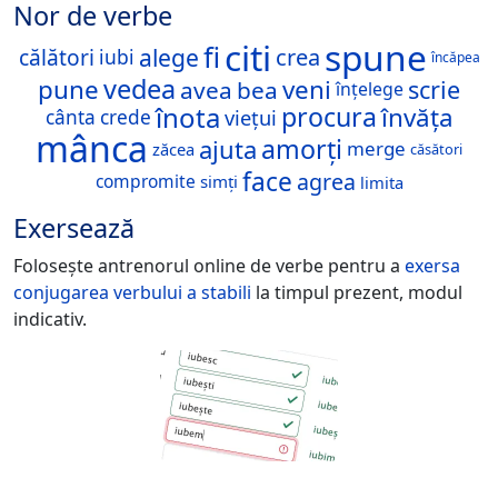
Nor de verbe
citi
spune
fi
alege
crea
călători
iubi
încăpea
vedea
pune
veni
scrie
avea
bea
înțelege
înota
procura
învăța
viețui
cânta
crede
mânca
amorți
ajuta
merge
zăcea
căsători
face
agrea
compromite
simți
limita
Exersează
Folosește antrenorul online de verbe pentru a
exersa
conjugarea verbului
a stabili
la timpul prezent, modul
indicativ.