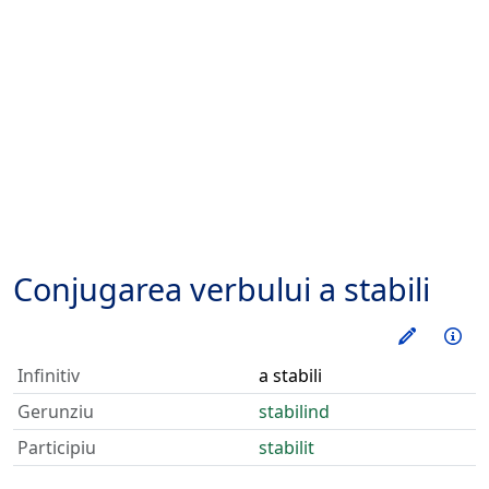
Conjugarea verbului
a stabili
Exerseaz
Inf
Infinitiv
a stabili
Gerunziu
stabilind
Participiu
stabilit