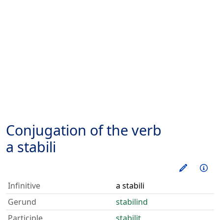
Conjugation of the verb
a stabili
Train thi
Inf
Infinitive
a stabili
Gerund
stabilind
Participle
stabilit