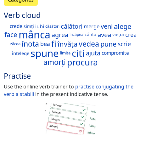
Verb cloud
alege
călători
veni
merge
iubi
crede
simți
căsători
mânca
face
avea
agrea
crea
cânta
viețui
încăpea
fi
înota
vedea
învăța
pune
scrie
bea
zăcea
spune
citi
ajuta
compromite
înțelege
limita
procura
amorți
Practise
Use the online verb trainer to
practise conjugating the
verb
a stabili
in the present indicative tense.