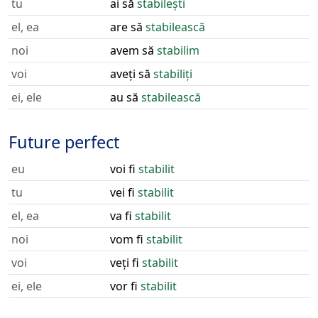
tu
ai să
stabilești
el, ea
are să
stabilească
noi
avem să
stabilim
voi
aveți să
stabiliți
ei, ele
au să
stabilească
Future perfect
eu
voi fi
stabilit
tu
vei fi
stabilit
el, ea
va fi
stabilit
noi
vom fi
stabilit
voi
veți fi
stabilit
ei, ele
vor fi
stabilit