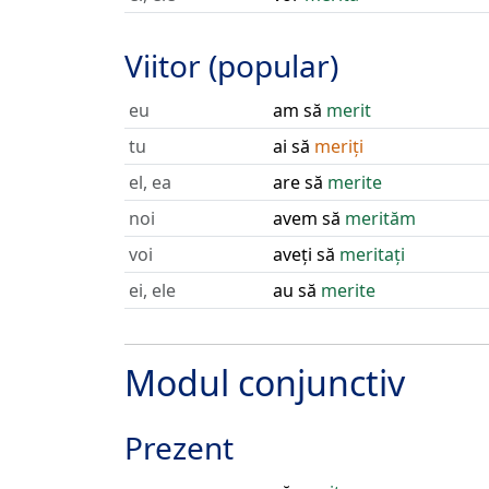
Viitor (popular)
eu
am să
merit
tu
ai să
meriți
el, ea
are să
merite
noi
avem să
merităm
voi
aveți să
meritați
ei, ele
au să
merite
Modul conjunctiv
Prezent