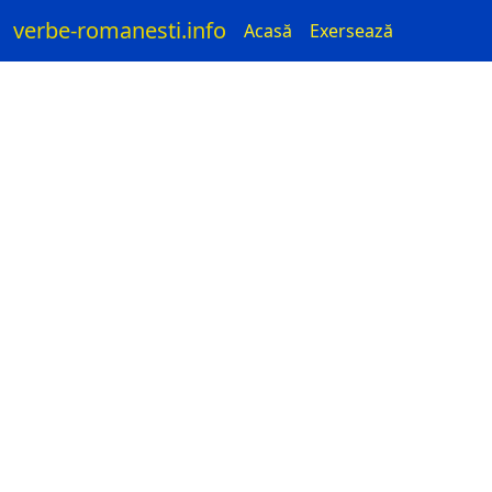
verbe-romanesti.info
Acasă
Exersează