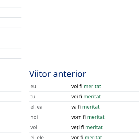
Viitor anterior
eu
voi fi
meritat
tu
vei fi
meritat
el, ea
va fi
meritat
noi
vom fi
meritat
voi
veți fi
meritat
ei, ele
vor fi
meritat