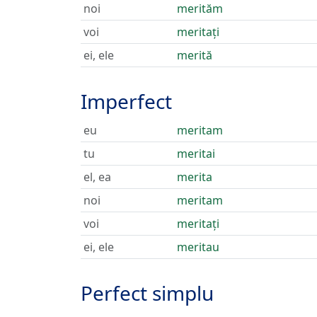
noi
merităm
voi
meritați
ei, ele
merită
Imperfect
eu
meritam
tu
meritai
el, ea
merita
noi
meritam
voi
meritați
ei, ele
meritau
Perfect simplu