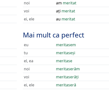
noi
am
meritat
voi
ați
meritat
ei, ele
au
meritat
Mai mult ca perfect
eu
meritasem
tu
meritaseși
el, ea
meritase
noi
meritaserăm
voi
meritaserăți
ei, ele
meritaseră