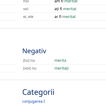
noi
am fi
meritat
voi
ați fi
meritat
ei, ele
ar fi
meritat
Negativ
(tu) nu
merita
(voi) nu
meritați
Categorii
conjugarea I