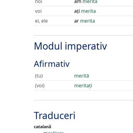
noi
am
merita
voi
ați
merita
ei, ele
ar
merita
Modul imperativ
Afirmativ
(tu)
merită
(voi)
meritați
Traduceri
catalană