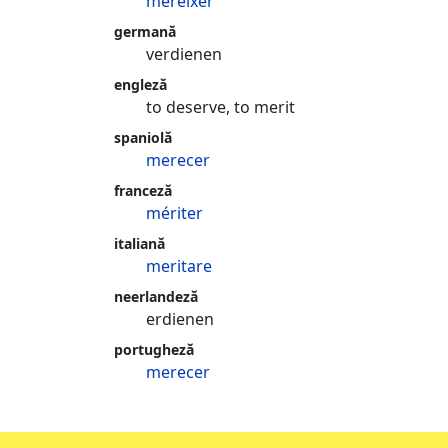
merèixer
germană
verdienen
engleză
to deserve, to merit
spaniolă
merecer
franceză
mériter
italiană
meritare
neerlandeză
erdienen
portugheză
merecer