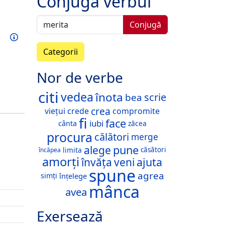
Conjugă verbul
Conjugă
Exersează acest verb
Informații
Categorii
Nor de verbe
citi
vedea
înota
scrie
bea
crea
viețui
crede
compromite
fi
face
iubi
cânta
zăcea
procura
călători
merge
pune
alege
limita
căsători
încăpea
amorți
ajuta
învăța
veni
spune
agrea
simți
înțelege
mânca
avea
Exersează