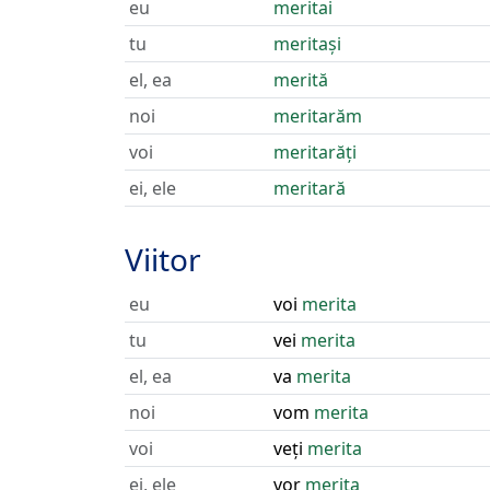
eu
meritai
tu
meritași
el, ea
merită
noi
meritarăm
voi
meritarăți
ei, ele
meritară
Viitor
eu
voi
merita
tu
vei
merita
el, ea
va
merita
noi
vom
merita
voi
veți
merita
ei, ele
vor
merita