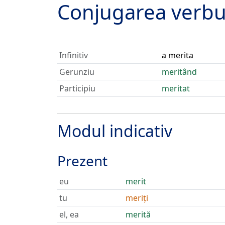
Conjugarea verbu
Infinitiv
a merita
Gerunziu
meritând
Participiu
meritat
Modul indicativ
Prezent
eu
merit
tu
meriți
el, ea
merită