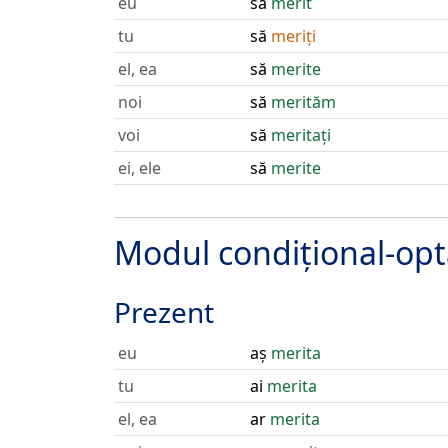
eu
să
merit
tu
să
meriți
el, ea
să
merite
noi
să
merităm
voi
să
meritați
ei, ele
să
merite
Modul condițional-opt
Prezent
eu
aș
merita
tu
ai
merita
el, ea
ar
merita