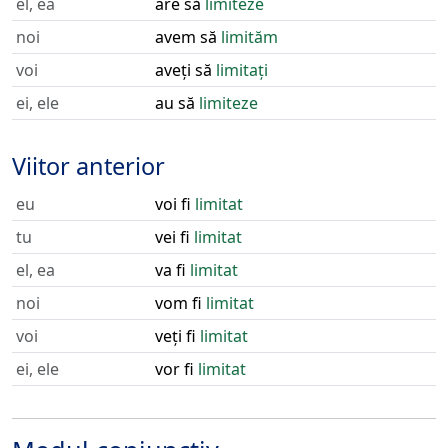
el, ea
are să
limiteze
noi
avem să
limităm
voi
aveți să
limitați
ei, ele
au să
limiteze
Viitor anterior
eu
voi fi
limitat
tu
vei fi
limitat
el, ea
va fi
limitat
noi
vom fi
limitat
voi
veți fi
limitat
ei, ele
vor fi
limitat