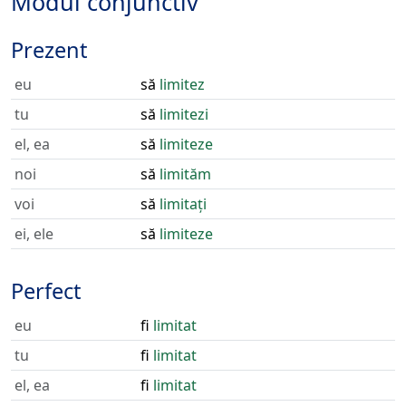
Modul conjunctiv
Prezent
eu
să
limitez
tu
să
limitezi
el, ea
să
limiteze
noi
să
limităm
voi
să
limitați
ei, ele
să
limiteze
Perfect
eu
fi
limitat
tu
fi
limitat
el, ea
fi
limitat