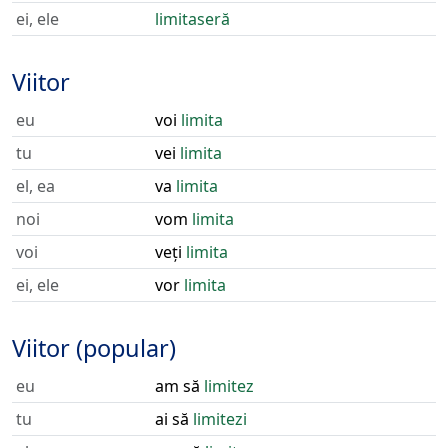
ei, ele
limitaseră
Viitor
eu
voi
limita
tu
vei
limita
el, ea
va
limita
noi
vom
limita
voi
veți
limita
ei, ele
vor
limita
Viitor (popular)
eu
am să
limitez
tu
ai să
limitezi