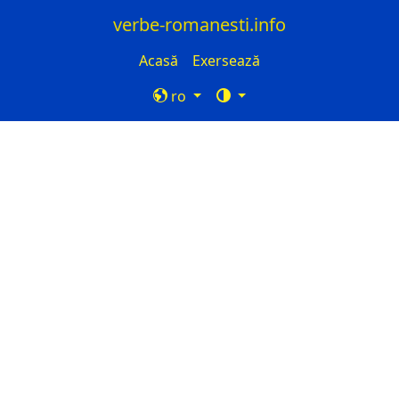
verbe-romanesti.info
Acasă
Exersează
ro