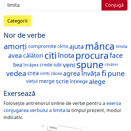
Conjugă
Categorii
Nor de verbe
mânca
amorți
ajuta
compromite
limita
cânta
citi
procura
înota
face
avea
călători
spune
veni
bea
iubi
crede
încăpea
căsători
fi
vedea
pune
învăța
agrea
crea
simți
zăcea
alege
scrie
merge
înțelege
viețui
Exersează
Folosește antrenorul online de verbe pentru a
exersa
conjugarea verbului
a limita
la timpul prezent, modul
indicativ.