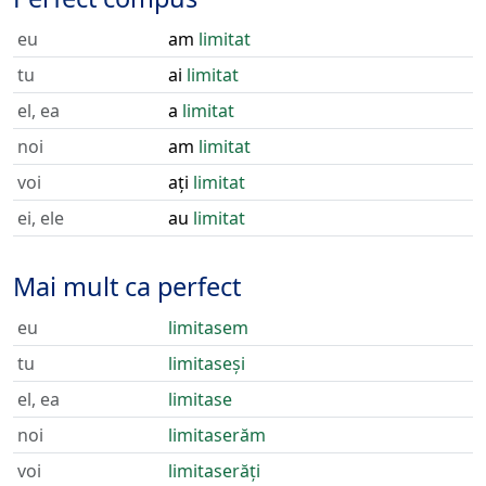
eu
am
limitat
tu
ai
limitat
el, ea
a
limitat
noi
am
limitat
voi
ați
limitat
ei, ele
au
limitat
Mai mult ca perfect
eu
limitasem
tu
limitaseși
el, ea
limitase
noi
limitaserăm
voi
limitaserăți