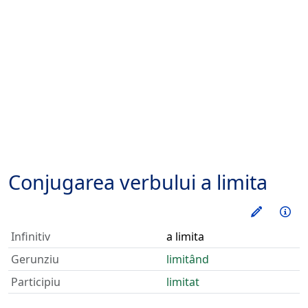
Conjugarea verbului
a limita
Exerseaz
Inf
Infinitiv
a limita
Gerunziu
limitând
Participiu
limitat