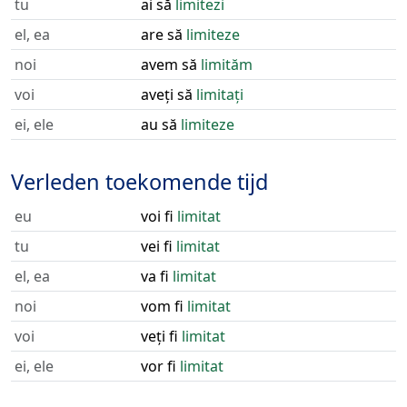
tu
ai să
limitezi
el, ea
are să
limiteze
noi
avem să
limităm
voi
aveți să
limitați
ei, ele
au să
limiteze
Verleden toekomende tijd
eu
voi fi
limitat
tu
vei fi
limitat
el, ea
va fi
limitat
noi
vom fi
limitat
voi
veți fi
limitat
ei, ele
vor fi
limitat