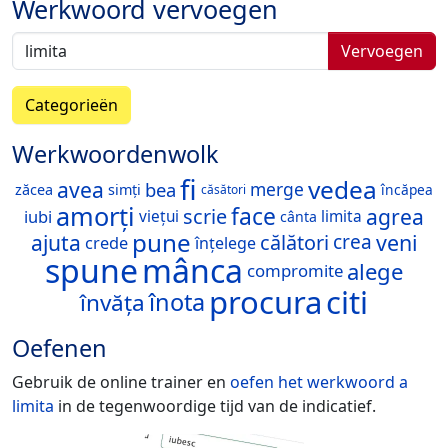
Werkwoord vervoegen
Vervoegen
Categorieën
Werkwoordenwolk
fi
vedea
avea
bea
merge
zăcea
simți
încăpea
căsători
amorți
face
agrea
scrie
iubi
viețui
limita
cânta
pune
ajuta
veni
călători
crea
crede
înțelege
spune
mânca
alege
compromite
procura
citi
înota
învăța
Oefenen
Gebruik de online trainer en
oefen het werkwoord
a
limita
in de tegenwoordige tijd van de indicatief.