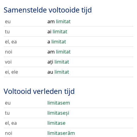
Samenstelde voltooide tijd
eu
am
limitat
tu
ai
limitat
el, ea
a
limitat
noi
am
limitat
voi
ați
limitat
ei, ele
au
limitat
Voltooid verleden tijd
eu
limitasem
tu
limitaseși
el, ea
limitase
noi
limitaserăm