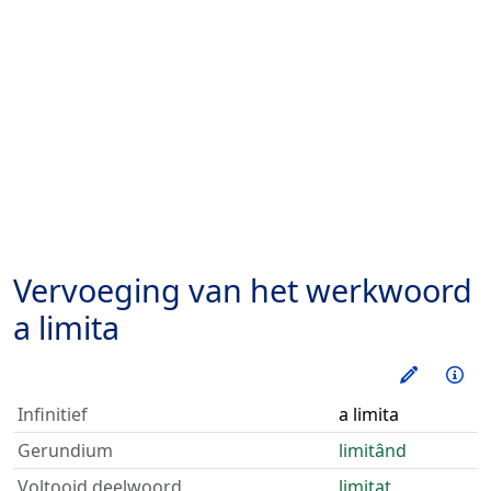
Vervoeging van het werkwoord
a limita
Oefen d
Inf
Infinitief
a limita
Gerundium
limitând
Voltooid deelwoord
limitat