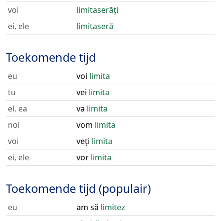
voi
limitaserăți
ei, ele
limitaseră
Toekomende tijd
eu
voi
limita
tu
vei
limita
el, ea
va
limita
noi
vom
limita
voi
veți
limita
ei, ele
vor
limita
Toekomende tijd (populair)
eu
am să
limitez