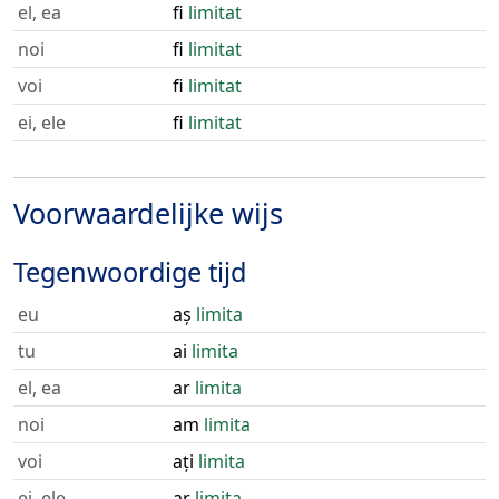
el, ea
fi
limitat
noi
fi
limitat
voi
fi
limitat
ei, ele
fi
limitat
Voorwaardelijke wijs
Tegenwoordige tijd
eu
aș
limita
tu
ai
limita
el, ea
ar
limita
noi
am
limita
voi
ați
limita
ei, ele
ar
limita