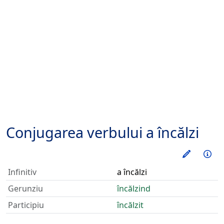
Conjugarea verbului
a încălzi
Exerseaz
Inf
Infinitiv
a încălzi
Gerunziu
încălzind
Participiu
încălzit