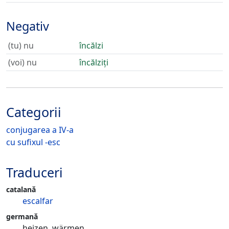
Negativ
(tu) nu
încălzi
(voi) nu
încălziți
Categorii
conjugarea a IV-a
cu sufixul -esc
Traduceri
catalană
escalfar
germană
heizen, wärmen