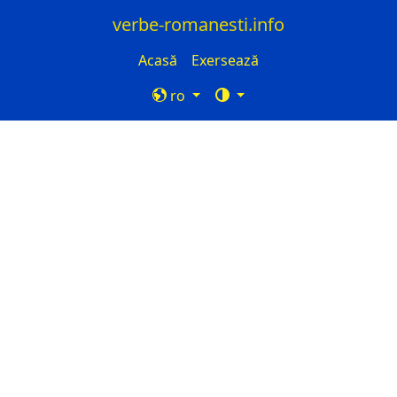
verbe-romanesti.info
Acasă
Exersează
ro