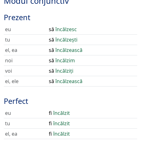
Modul conjunctiv
Prezent
eu
să
încălzesc
tu
să
încălzești
el, ea
să
încălzească
noi
să
încălzim
voi
să
încălziți
ei, ele
să
încălzească
Perfect
eu
fi
încălzit
tu
fi
încălzit
el, ea
fi
încălzit