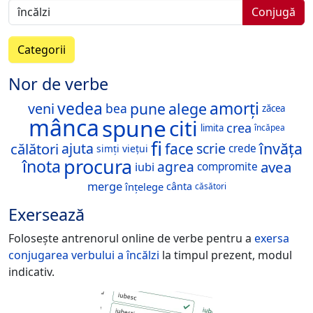
Conjugă
Categorii
Nor de verbe
vedea
amorți
pune
alege
veni
bea
zăcea
mânca
spune
citi
crea
limita
încăpea
fi
face
învăța
călători
ajuta
scrie
crede
viețui
simți
procura
înota
avea
agrea
iubi
compromite
merge
înțelege
cânta
căsători
Exersează
Folosește antrenorul online de verbe pentru a
exersa
conjugarea verbului
a încălzi
la timpul prezent, modul
indicativ.