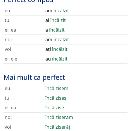
eu
am
încălzit
tu
ai
încălzit
el, ea
a
încălzit
noi
am
încălzit
voi
ați
încălzit
ei, ele
au
încălzit
Mai mult ca perfect
eu
încălzisem
tu
încălziseși
el, ea
încălzise
noi
încălziserăm
voi
încălziserăți