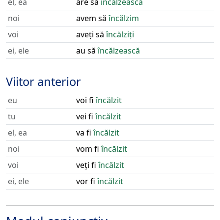
el, ea
are să
încălzească
noi
avem să
încălzim
voi
aveți să
încălziți
ei, ele
au să
încălzească
Viitor anterior
eu
voi fi
încălzit
tu
vei fi
încălzit
el, ea
va fi
încălzit
noi
vom fi
încălzit
voi
veți fi
încălzit
ei, ele
vor fi
încălzit