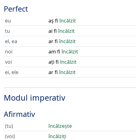
Perfect
eu
aș fi
încălzit
tu
ai fi
încălzit
el, ea
ar fi
încălzit
noi
am fi
încălzit
voi
ați fi
încălzit
ei, ele
ar fi
încălzit
Modul imperativ
Afirmativ
(tu)
încălzește
(voi)
încălziți