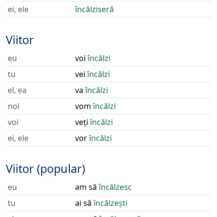
ei, ele
încălziseră
Viitor
eu
voi
încălzi
tu
vei
încălzi
el, ea
va
încălzi
noi
vom
încălzi
voi
veți
încălzi
ei, ele
vor
încălzi
Viitor (popular)
eu
am să
încălzesc
tu
ai să
încălzești