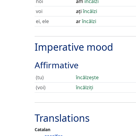
noi
am
încălzi
voi
ați
încălzi
ei, ele
ar
încălzi
Imperative mood
Affirmative
(tu)
încălzește
(voi)
încălziți
Translations
Catalan