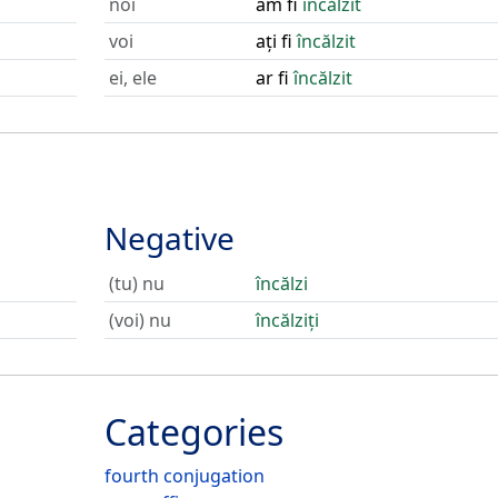
noi
am fi
încălzit
voi
ați fi
încălzit
ei, ele
ar fi
încălzit
Negative
(tu) nu
încălzi
(voi) nu
încălziți
Categories
fourth conjugation