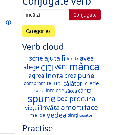
Conjugate verb
Conjugate
Train this verb
Info
Categories
Verb cloud
fi
ajuta
scrie
avea
limita
mânca
citi
veni
alege
înota
pune
crea
agrea
călători
iubi
compromite
crede
înțelege
cânta
zăcea
încăpea
spune
procura
bea
amorți
învăța
face
viețui
vedea
merge
simți
căsători
Practise