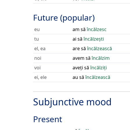
Future (popular)
eu
am să
încălzesc
tu
ai să
încălzești
el, ea
are să
încălzească
noi
avem să
încălzim
voi
aveți să
încălziți
ei, ele
au să
încălzească
Subjunctive mood
Present