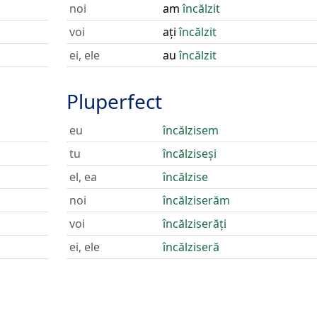
noi
am
încălzit
voi
ați
încălzit
ei, ele
au
încălzit
Pluperfect
eu
încălzisem
tu
încălziseși
el, ea
încălzise
noi
încălziserăm
voi
încălziserăți
ei, ele
încălziseră