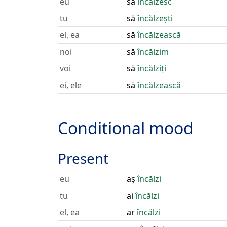
eu
să
încălzesc
tu
să
încălzești
el, ea
să
încălzească
noi
să
încălzim
voi
să
încălziți
ei, ele
să
încălzească
Conditional mood
Present
eu
aș
încălzi
tu
ai
încălzi
el, ea
ar
încălzi