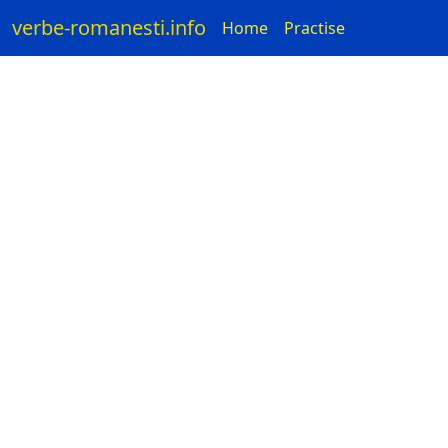
verbe-romanesti.info
Home
Practise