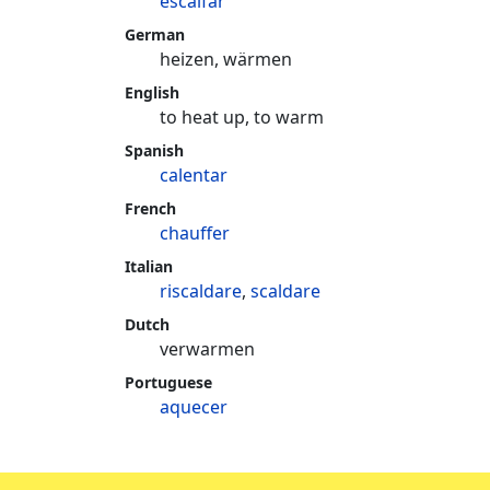
escalfar
German
heizen, wärmen
English
to heat up, to warm
Spanish
calentar
French
chauffer
Italian
riscaldare
,
scaldare
Dutch
verwarmen
Portuguese
aquecer