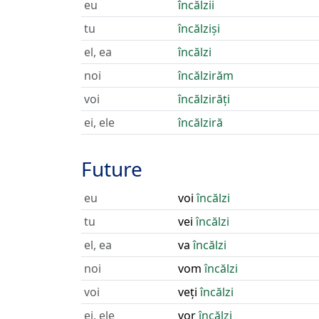
eu
încălzii
tu
încălziși
el, ea
încălzi
noi
încălzirăm
voi
încălzirăți
ei, ele
încălziră
Future
eu
voi
încălzi
tu
vei
încălzi
el, ea
va
încălzi
noi
vom
încălzi
voi
veți
încălzi
ei, ele
vor
încălzi