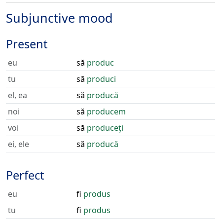
Subjunctive mood
Present
eu
să
produc
tu
să
produci
el, ea
să
producă
noi
să
producem
voi
să
produceți
ei, ele
să
producă
Perfect
eu
fi
produs
tu
fi
produs