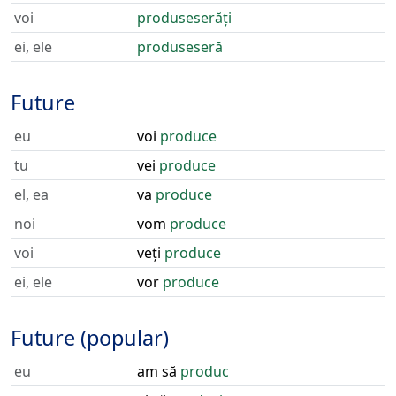
voi
produseserăți
ei, ele
produseseră
Future
eu
voi
produce
tu
vei
produce
el, ea
va
produce
noi
vom
produce
voi
veți
produce
ei, ele
vor
produce
Future (popular)
eu
am să
produc