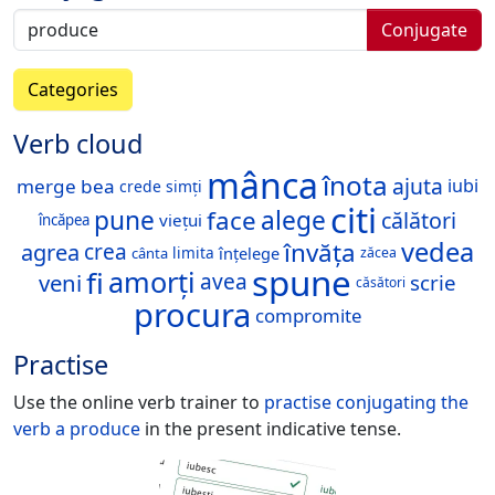
Conjugate
Categories
Verb cloud
mânca
înota
ajuta
merge
bea
iubi
crede
simți
citi
pune
face
alege
călători
viețui
încăpea
vedea
învăța
agrea
crea
înțelege
limita
cânta
zăcea
spune
fi
amorți
veni
avea
scrie
căsători
procura
compromite
Practise
Use the online verb trainer to
practise conjugating the
verb
a produce
in the present indicative tense.