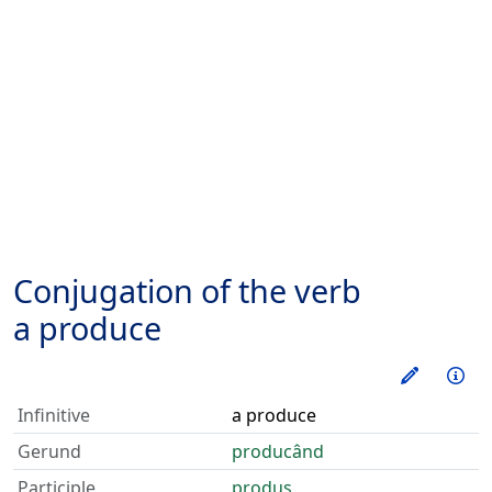
Conjugation of the verb
a produce
Train thi
Inf
Infinitive
a produce
Gerund
producând
Participle
produs