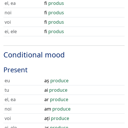
el, ea
fi
produs
noi
fi
produs
voi
fi
produs
ei, ele
fi
produs
Conditional mood
Present
eu
aș
produce
tu
ai
produce
el, ea
ar
produce
noi
am
produce
voi
ați
produce
ei, ele
ar
produce