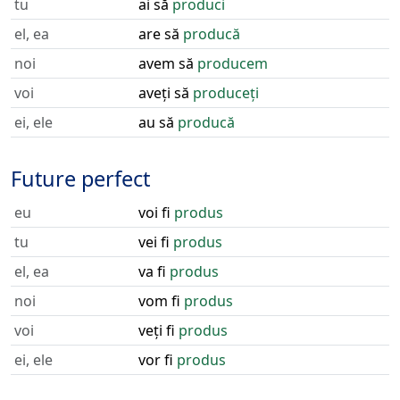
tu
ai să
produci
el, ea
are să
producă
noi
avem să
producem
voi
aveți să
produceți
ei, ele
au să
producă
Future perfect
eu
voi fi
produs
tu
vei fi
produs
el, ea
va fi
produs
noi
vom fi
produs
voi
veți fi
produs
ei, ele
vor fi
produs