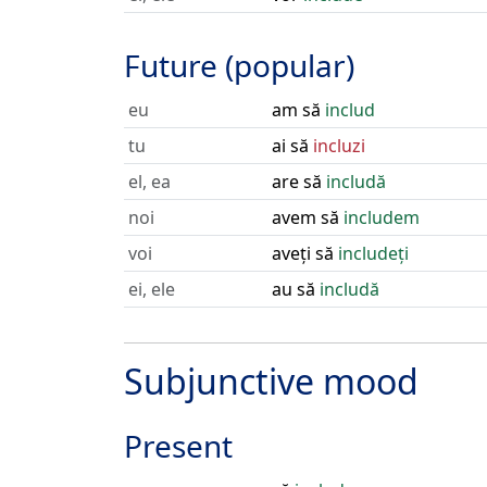
Future (popular)
eu
am să
includ
tu
ai să
incluzi
el, ea
are să
includă
noi
avem să
includem
voi
aveți să
includeți
ei, ele
au să
includă
Subjunctive mood
Present