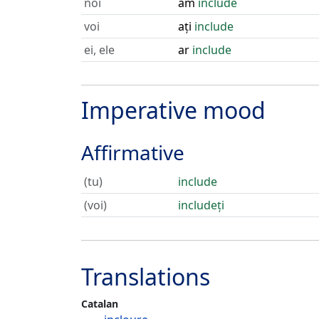
noi
am
include
voi
ați
include
ei, ele
ar
include
Imperative mood
Affirmative
(tu)
include
(voi)
includeți
Translations
Catalan