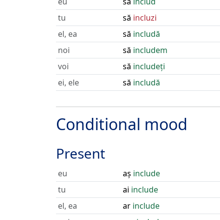
eu
să
includ
tu
să
incluzi
el, ea
să
includă
noi
să
includem
voi
să
includeți
ei, ele
să
includă
Conditional mood
Present
eu
aș
include
tu
ai
include
el, ea
ar
include