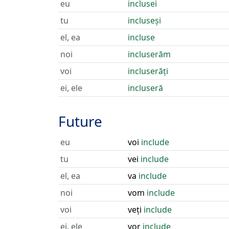
eu
inclusei
tu
incluseși
el, ea
incluse
noi
incluserăm
voi
incluserăți
ei, ele
incluseră
Future
eu
voi
include
tu
vei
include
el, ea
va
include
noi
vom
include
voi
veți
include
ei, ele
vor
include