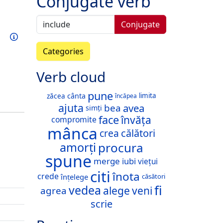
Conjugate verb
Conjugate
Train this verb
Info
Categories
Verb cloud
pune
cânta
zăcea
limita
încăpea
ajuta
avea
bea
simți
face
învăța
compromite
mânca
crea
călători
procura
amorți
spune
merge
iubi
viețui
citi
înota
crede
înțelege
căsători
fi
vedea
alege
veni
agrea
scrie