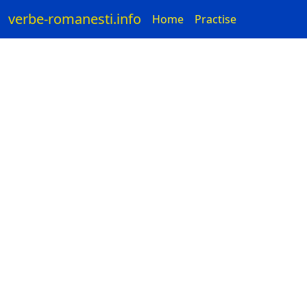
verbe-romanesti.info
Home
Practise