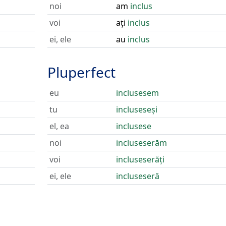
noi
am
inclus
voi
ați
inclus
ei, ele
au
inclus
Pluperfect
eu
inclusesem
tu
incluseseși
el, ea
inclusese
noi
incluseserăm
voi
incluseserăți
ei, ele
incluseseră