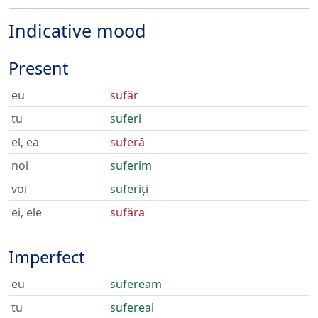
Indicative mood
Present
eu
sufăr
tu
suferi
el, ea
suferă
noi
suferim
voi
suferiți
ei, ele
sufăra
Imperfect
eu
sufeream
tu
sufereai