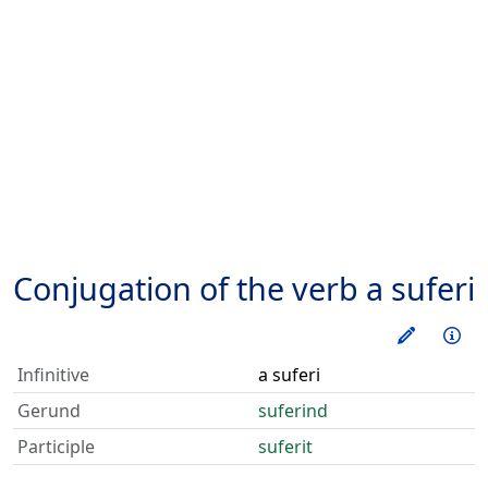
Conjugation of the verb
a suferi
Train thi
Inf
Infinitive
a suferi
Gerund
suferind
Participle
suferit