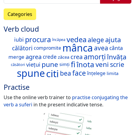
Categories
Verb cloud
procura
vedea
ajuta
alege
iubi
încăpea
mânca
avea
călători
compromite
cânta
amorți
învăța
crea
agrea
merge
crede
zăcea
fi
înota
pune
veni
scrie
viețui
simți
căsători
spune
citi
face
bea
înțelege
limita
Practise
Use the online verb trainer to
practise conjugating the
verb
a suferi
in the present indicative tense.