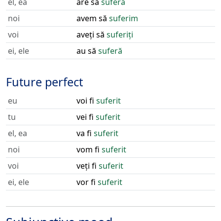
el, ea
are să
suferă
noi
avem să
suferim
voi
aveți să
suferiți
ei, ele
au să
suferă
Future perfect
eu
voi fi
suferit
tu
vei fi
suferit
el, ea
va fi
suferit
noi
vom fi
suferit
voi
veți fi
suferit
ei, ele
vor fi
suferit