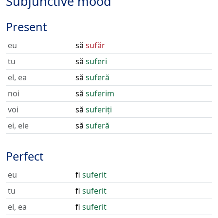
Subjunctive mood
Present
eu
să
sufăr
tu
să
suferi
el, ea
să
suferă
noi
să
suferim
voi
să
suferiți
ei, ele
să
suferă
Perfect
eu
fi
suferit
tu
fi
suferit
el, ea
fi
suferit