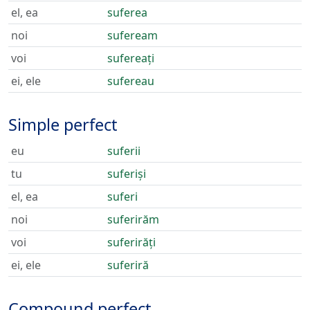
el, ea
suferea
noi
sufeream
voi
sufereați
ei, ele
sufereau
Simple perfect
eu
suferii
tu
suferiși
el, ea
suferi
noi
suferirăm
voi
suferirăți
ei, ele
suferiră
Compound perfect