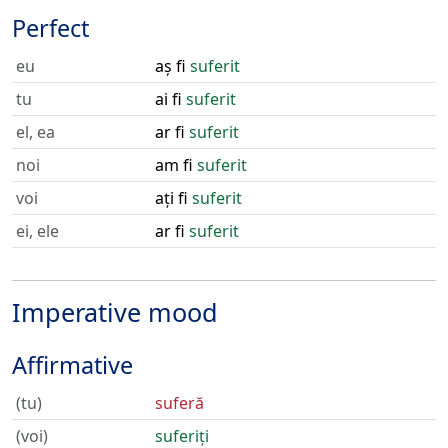
Perfect
eu
aș fi
suferit
tu
ai fi
suferit
el, ea
ar fi
suferit
noi
am fi
suferit
voi
ați fi
suferit
ei, ele
ar fi
suferit
Imperative mood
Affirmative
(tu)
suferă
(voi)
suferiți