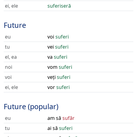
ei, ele
suferiseră
Future
eu
voi
suferi
tu
vei
suferi
el, ea
va
suferi
noi
vom
suferi
voi
veți
suferi
ei, ele
vor
suferi
Future (popular)
eu
am să
sufăr
tu
ai să
suferi