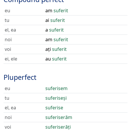
eu
am
suferit
tu
ai
suferit
el, ea
a
suferit
noi
am
suferit
voi
ați
suferit
ei, ele
au
suferit
Pluperfect
eu
suferisem
tu
suferiseși
el, ea
suferise
noi
suferiserăm
voi
suferiserăți