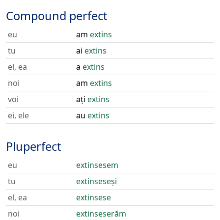
Compound perfect
eu
am
extins
tu
ai
extins
el, ea
a
extins
noi
am
extins
voi
ați
extins
ei, ele
au
extins
Pluperfect
eu
extinsesem
tu
extinseseși
el, ea
extinsese
noi
extinseserăm