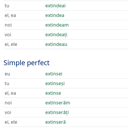
tu
extindeai
el, ea
extindea
noi
extindeam
voi
extindeați
ei, ele
extindeau
Simple perfect
eu
extinsei
tu
extinseși
el, ea
extinse
noi
extinserăm
voi
extinserăți
ei, ele
extinseră