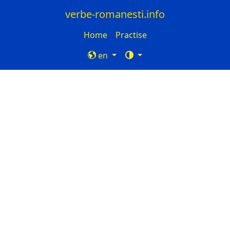
verbe-romanesti.info
Home
Practise
en