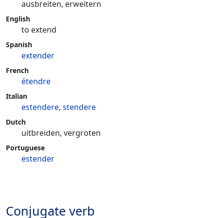
ausbreiten, erweitern
English
to extend
Spanish
extender
French
étendre
Italian
estendere
,
stendere
Dutch
uitbreiden, vergroten
Portuguese
estender
Conjugate verb