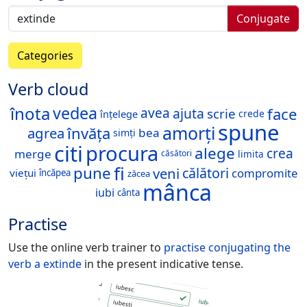
Conjugate
Categories
Verb cloud
înota
vedea
face
avea
ajuta
scrie
înțelege
crede
spune
amorți
învăța
agrea
bea
simți
citi
procura
alege
crea
merge
limita
căsători
fi
pune
veni
călători
compromite
viețui
încăpea
zăcea
mânca
iubi
cânta
Practise
Use the online verb trainer to
practise conjugating the
verb
a extinde
in the present indicative tense.