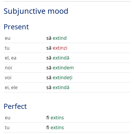
Subjunctive mood
Present
eu
să
extind
tu
să
extinzi
el, ea
să
extindă
noi
să
extindem
voi
să
extindeți
ei, ele
să
extindă
Perfect
eu
fi
extins
tu
fi
extins