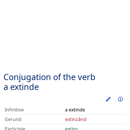
Conjugation of the verb
a extinde
Train thi
Inf
Infinitive
a extinde
Gerund
extinzând
Participle
extins