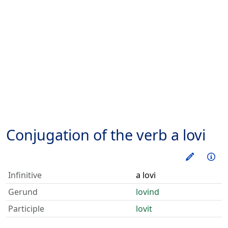
Conjugation of the verb
a lovi
Train thi
Inf
Infinitive
a lovi
Gerund
lovind
Participle
lovit