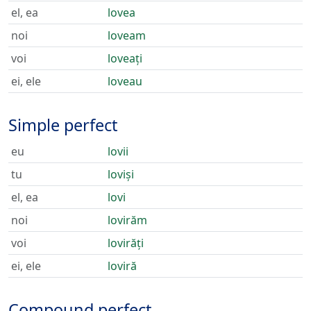
el, ea
lovea
noi
loveam
voi
loveați
ei, ele
loveau
Simple perfect
eu
lovii
tu
loviși
el, ea
lovi
noi
lovirăm
voi
lovirăți
ei, ele
loviră
Compound perfect