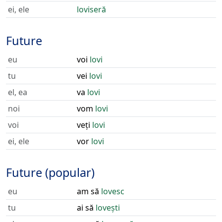
ei, ele
loviseră
Future
eu
voi
lovi
tu
vei
lovi
el, ea
va
lovi
noi
vom
lovi
voi
veți
lovi
ei, ele
vor
lovi
Future (popular)
eu
am să
lovesc
tu
ai să
lovești