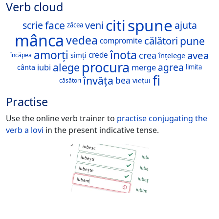
Verb cloud
spune
citi
face
scrie
veni
ajuta
zăcea
mânca
vedea
pune
călători
compromite
înota
amorți
avea
crea
crede
înțelege
simți
încăpea
procura
alege
agrea
merge
iubi
cânta
limita
fi
învăța
bea
viețui
căsători
Practise
Use the online verb trainer to
practise conjugating the
verb
a lovi
in the present indicative tense.