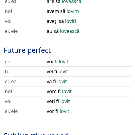
el, ea
are să
lovească
noi
avem să
lovim
voi
aveți să
loviți
ei, ele
au să
lovească
Future perfect
eu
voi fi
lovit
tu
vei fi
lovit
el, ea
va fi
lovit
noi
vom fi
lovit
voi
veți fi
lovit
ei, ele
vor fi
lovit