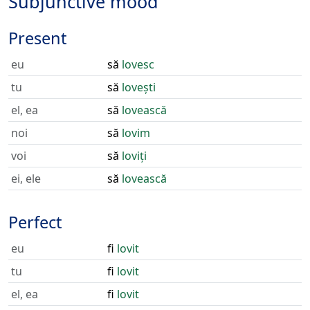
Subjunctive mood
Present
eu
să
lovesc
tu
să
lovești
el, ea
să
lovească
noi
să
lovim
voi
să
loviți
ei, ele
să
lovească
Perfect
eu
fi
lovit
tu
fi
lovit
el, ea
fi
lovit