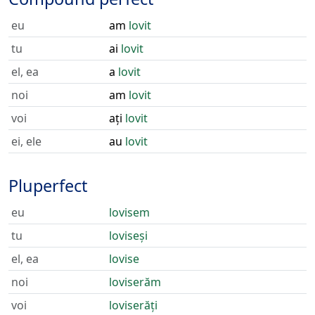
eu
am
lovit
tu
ai
lovit
el, ea
a
lovit
noi
am
lovit
voi
ați
lovit
ei, ele
au
lovit
Pluperfect
eu
lovisem
tu
loviseși
el, ea
lovise
noi
loviserăm
voi
loviserăți