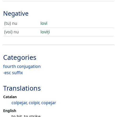
Negative
(tu) nu
lovi
(voi) nu
loviți
Categories
fourth conjugation
-esc suffix
Translations
Catalan
colpejar
,
colpir
,
copejar
English
to hit, to strike