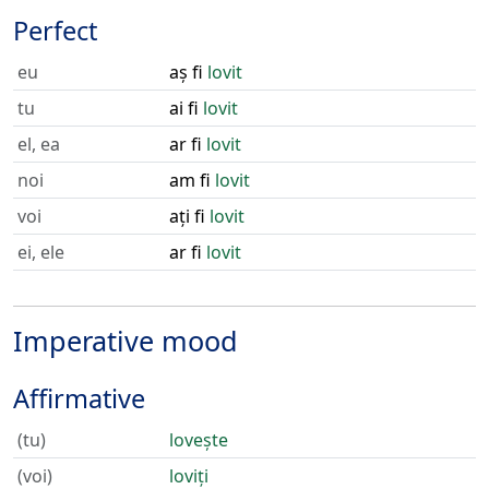
Perfect
eu
aș fi
lovit
tu
ai fi
lovit
el, ea
ar fi
lovit
noi
am fi
lovit
voi
ați fi
lovit
ei, ele
ar fi
lovit
Imperative mood
Affirmative
(tu)
lovește
(voi)
loviți