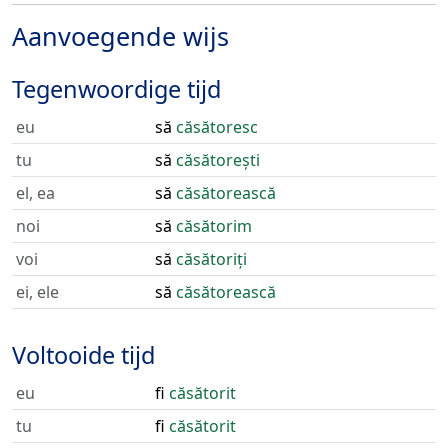
Aanvoegende wijs
Tegenwoordige tijd
eu
să
căsătoresc
tu
să
căsătorești
el, ea
să
căsătorească
noi
să
căsătorim
voi
să
căsătoriți
ei, ele
să
căsătorească
Voltooide tijd
eu
fi
căsătorit
tu
fi
căsătorit