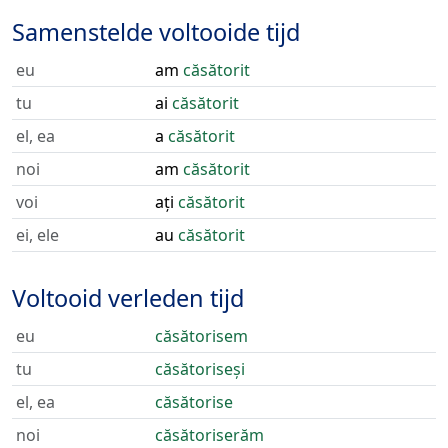
Samenstelde voltooide tijd
eu
am
căsătorit
tu
ai
căsătorit
el, ea
a
căsătorit
noi
am
căsătorit
voi
ați
căsătorit
ei, ele
au
căsătorit
Voltooid verleden tijd
eu
căsătorisem
tu
căsătoriseși
el, ea
căsătorise
noi
căsătoriserăm