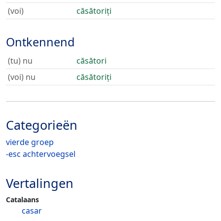
(voi)
căsătoriți
Ontkennend
(tu) nu
căsători
(voi) nu
căsătoriți
Categorieën
vierde groep
-esc achtervoegsel
Vertalingen
Catalaans
casar