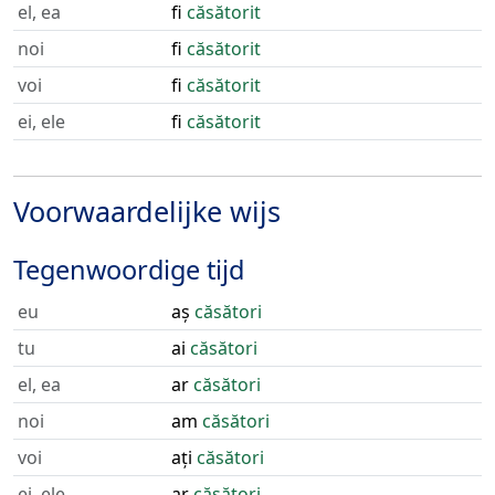
el, ea
fi
căsătorit
noi
fi
căsătorit
voi
fi
căsătorit
ei, ele
fi
căsătorit
Voorwaardelijke wijs
Tegenwoordige tijd
eu
aș
căsători
tu
ai
căsători
el, ea
ar
căsători
noi
am
căsători
voi
ați
căsători
ei, ele
ar
căsători