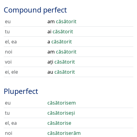
Compound perfect
eu
am
căsătorit
tu
ai
căsătorit
el, ea
a
căsătorit
noi
am
căsătorit
voi
ați
căsătorit
ei, ele
au
căsătorit
Pluperfect
eu
căsătorisem
tu
căsătoriseși
el, ea
căsătorise
noi
căsătoriserăm