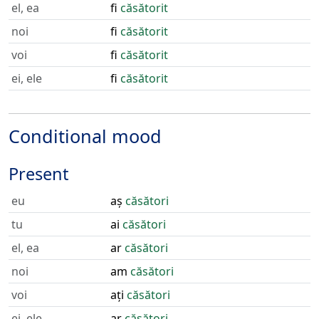
el, ea
fi
căsătorit
noi
fi
căsătorit
voi
fi
căsătorit
ei, ele
fi
căsătorit
Conditional mood
Present
eu
aș
căsători
tu
ai
căsători
el, ea
ar
căsători
noi
am
căsători
voi
ați
căsători
ei, ele
ar
căsători