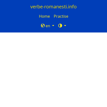
verbe-romanesti.info
Home
Practise
en