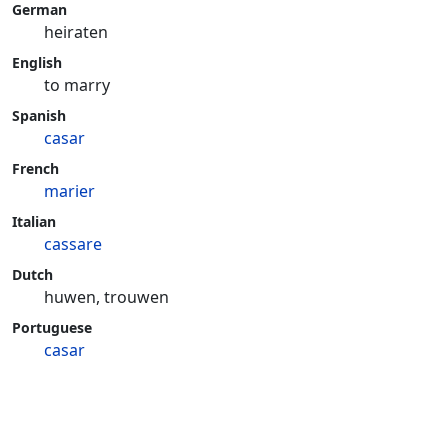
German
heiraten
English
to marry
Spanish
casar
French
marier
Italian
cassare
Dutch
huwen, trouwen
Portuguese
casar