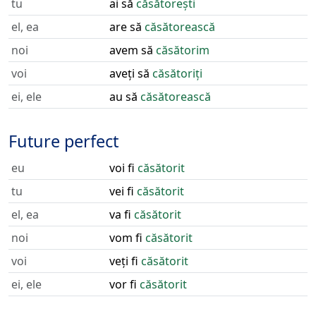
tu
ai să
căsătorești
el, ea
are să
căsătorească
noi
avem să
căsătorim
voi
aveți să
căsătoriți
ei, ele
au să
căsătorească
Future perfect
eu
voi fi
căsătorit
tu
vei fi
căsătorit
el, ea
va fi
căsătorit
noi
vom fi
căsătorit
voi
veți fi
căsătorit
ei, ele
vor fi
căsătorit