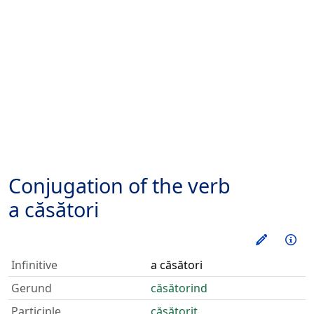
Conjugation of the verb
a căsători
Train thi
Inf
Infinitive
a căsători
Gerund
căsătorind
Participle
căsătorit