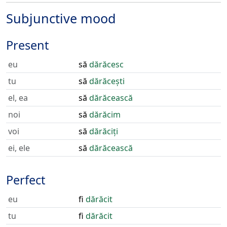
Subjunctive mood
Present
eu
să
dărăcesc
tu
să
dărăcești
el, ea
să
dărăcească
noi
să
dărăcim
voi
să
dărăciți
ei, ele
să
dărăcească
Perfect
eu
fi
dărăcit
tu
fi
dărăcit