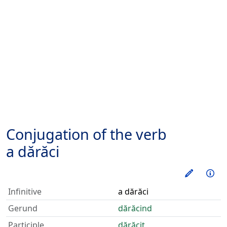
Conjugation of the verb
a dărăci
Train thi
Inf
Infinitive
a dărăci
Gerund
dărăcind
Participle
dărăcit