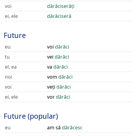
voi
dărăciserăți
ei, ele
dărăciseră
Future
eu
voi
dărăci
tu
vei
dărăci
el, ea
va
dărăci
noi
vom
dărăci
voi
veți
dărăci
ei, ele
vor
dărăci
Future (popular)
eu
am să
dărăcesc