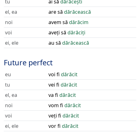
tu
ai să
dărăcești
el, ea
are să
dărăcească
noi
avem să
dărăcim
voi
aveți să
dărăciți
ei, ele
au să
dărăcească
Future perfect
eu
voi fi
dărăcit
tu
vei fi
dărăcit
el, ea
va fi
dărăcit
noi
vom fi
dărăcit
voi
veți fi
dărăcit
ei, ele
vor fi
dărăcit