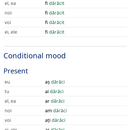
el, ea
fi
dărăcit
noi
fi
dărăcit
voi
fi
dărăcit
ei, ele
fi
dărăcit
Conditional mood
Present
eu
aș
dărăci
tu
ai
dărăci
el, ea
ar
dărăci
noi
am
dărăci
voi
ați
dărăci
ei, ele
ar
dărăci