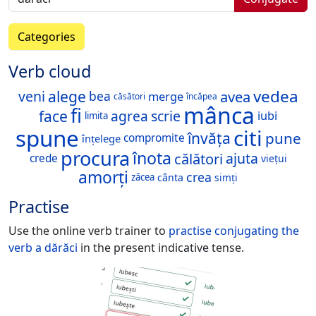
Categories
Verb cloud
vedea
alege
avea
veni
bea
merge
căsători
încăpea
mânca
fi
face
agrea
scrie
iubi
limita
spune
citi
învăța
pune
compromite
înțelege
procura
înota
călători
ajuta
crede
viețui
amorți
crea
cânta
zăcea
simți
Practise
Use the online verb trainer to
practise conjugating the
verb
a dărăci
in the present indicative tense.