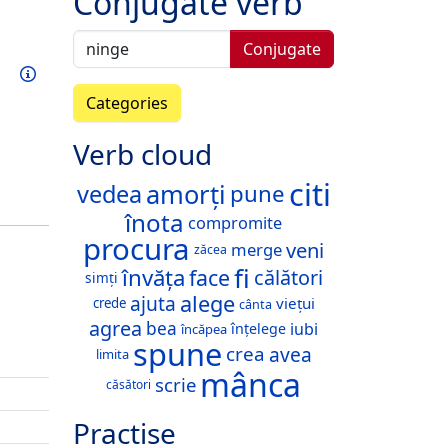
Conjugate verb
Conjugate
Train this verb
Info
Categories
Verb cloud
citi
amorți
vedea
pune
înota
compromite
procura
veni
merge
zăcea
fi
învăța
face
călători
simți
alege
ajuta
viețui
crede
cânta
agrea
bea
iubi
înțelege
încăpea
spune
avea
crea
limita
mânca
scrie
căsători
Practise