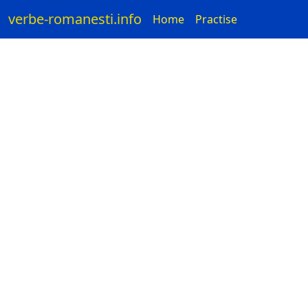
verbe-romanesti.info
Home
Practise