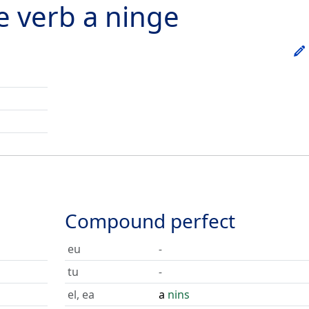
he verb
a ninge
Compound perfect
eu
-
tu
-
el, ea
a
nins