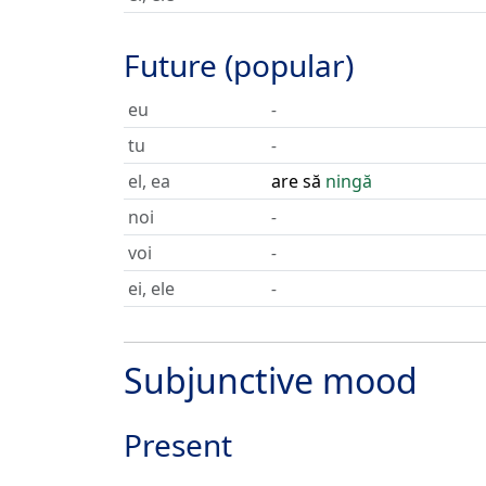
Future (popular)
eu
-
tu
-
el, ea
are să
ningă
noi
-
voi
-
ei, ele
-
Subjunctive mood
Present