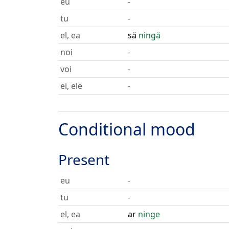
eu
-
tu
-
el, ea
să
ningă
noi
-
voi
-
ei, ele
-
Conditional mood
Present
eu
-
tu
-
el, ea
ar
ninge