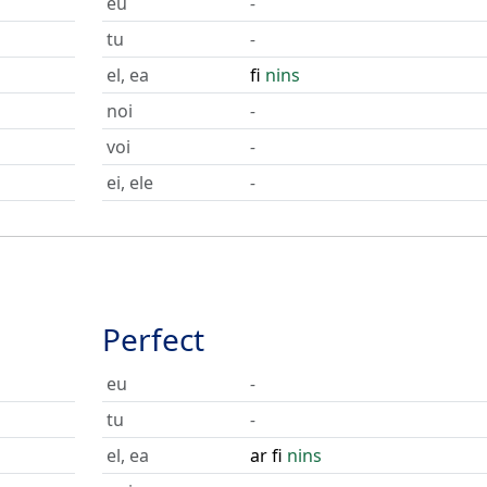
eu
-
tu
-
el, ea
fi
nins
noi
-
voi
-
ei, ele
-
Perfect
eu
-
tu
-
el, ea
ar fi
nins