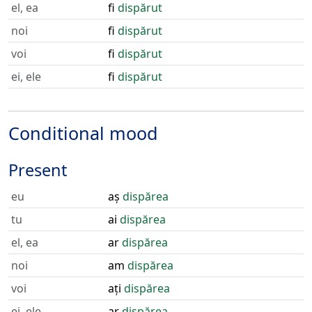
el, ea
fi
dispărut
noi
fi
dispărut
voi
fi
dispărut
ei, ele
fi
dispărut
Conditional mood
Present
eu
aș
dispărea
tu
ai
dispărea
el, ea
ar
dispărea
noi
am
dispărea
voi
ați
dispărea
ei, ele
ar
dispărea