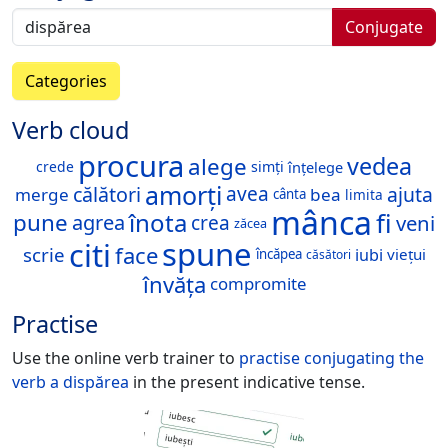
Conjugate
Categories
Verb cloud
procura
vedea
alege
simți
înțelege
crede
amorți
călători
avea
ajuta
merge
bea
cânta
limita
mânca
fi
înota
pune
agrea
veni
crea
zăcea
spune
citi
face
scrie
iubi
viețui
încăpea
căsători
învăța
compromite
Practise
Use the online verb trainer to
practise conjugating the
verb
a dispărea
in the present indicative tense.