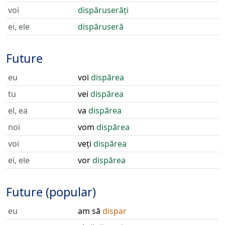
voi
dispăruserăți
ei, ele
dispăruseră
Future
eu
voi
dispărea
tu
vei
dispărea
el, ea
va
dispărea
noi
vom
dispărea
voi
veți
dispărea
ei, ele
vor
dispărea
Future (popular)
eu
am să
dispar