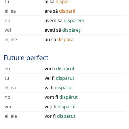
tu
ai să
dispari
el, ea
are să
dispară
noi
avem să
dispărem
voi
aveți să
dispăreți
ei, ele
au să
dispară
Future perfect
eu
voi fi
dispărut
tu
vei fi
dispărut
el, ea
va fi
dispărut
noi
vom fi
dispărut
voi
veți fi
dispărut
ei, ele
vor fi
dispărut