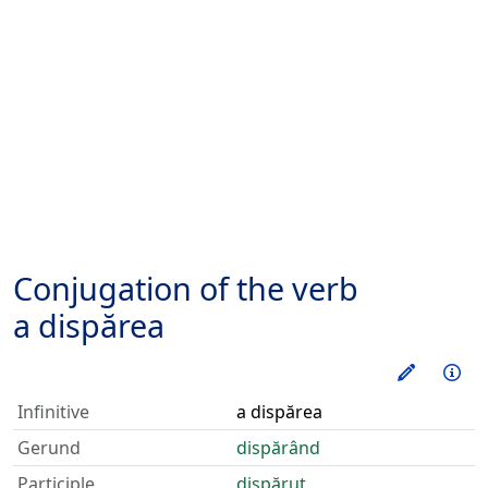
Conjugation of the verb
a dispărea
Train thi
Inf
Infinitive
a dispărea
Gerund
dispărând
Participle
dispărut