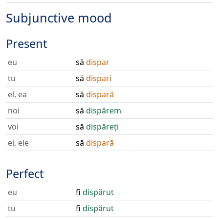
Subjunctive mood
Present
eu
să
dispar
tu
să
dispari
el, ea
să
dispară
noi
să
dispărem
voi
să
dispăreți
ei, ele
să
dispară
Perfect
eu
fi
dispărut
tu
fi
dispărut