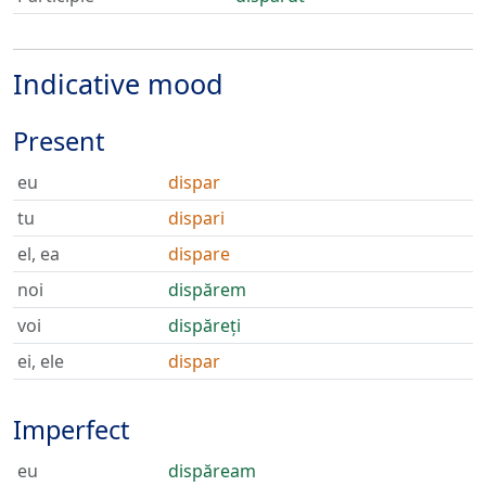
Indicative mood
Present
eu
dispar
tu
dispari
el, ea
dispare
noi
dispărem
voi
dispăreți
ei, ele
dispar
Imperfect
eu
dispăream