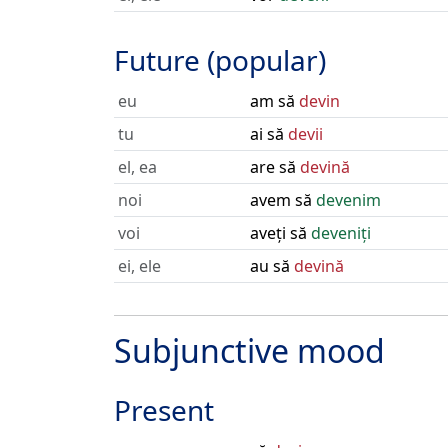
Future (popular)
eu
am să
devin
tu
ai să
devii
el, ea
are să
devină
noi
avem să
devenim
voi
aveți să
deveniți
ei, ele
au să
devină
Subjunctive mood
Present