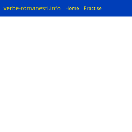
verbe-romanesti.info
Home
Practise