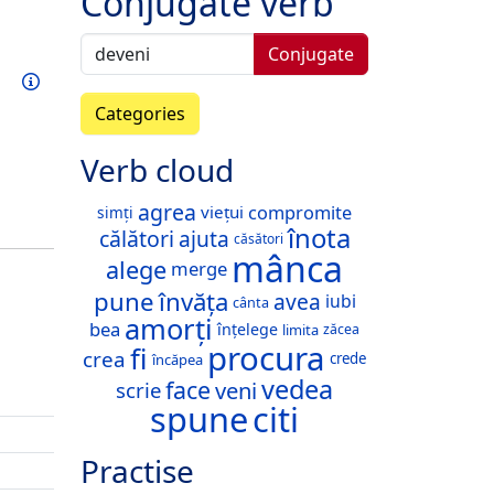
Conjugate verb
Conjugate
Train this verb
Info
Categories
Verb cloud
agrea
compromite
viețui
simți
înota
călători
ajuta
căsători
mânca
alege
merge
pune
învăța
avea
iubi
cânta
amorți
bea
înțelege
limita
zăcea
procura
fi
crea
crede
încăpea
vedea
face
veni
scrie
spune
citi
Practise