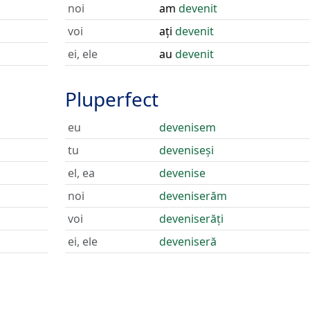
noi
am
devenit
voi
ați
devenit
ei, ele
au
devenit
Pluperfect
eu
devenisem
tu
deveniseși
el, ea
devenise
noi
deveniserăm
voi
deveniserăți
ei, ele
deveniseră