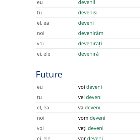
eu
devenii
tu
deveniși
el, ea
deveni
noi
devenirăm
voi
devenirăți
ei, ele
deveniră
Future
eu
voi
deveni
tu
vei
deveni
el, ea
va
deveni
noi
vom
deveni
voi
veți
deveni
ei, ele
vor
deveni