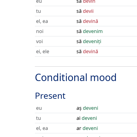
eu
să
devin
tu
să
devii
el, ea
să
devină
noi
să
devenim
voi
să
deveniți
ei, ele
să
devină
Conditional mood
Present
eu
aș
deveni
tu
ai
deveni
el, ea
ar
deveni