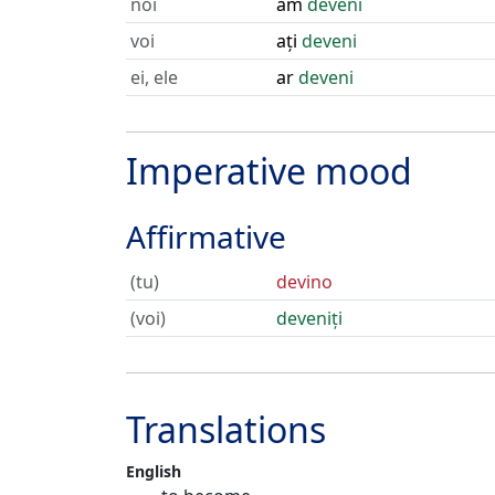
noi
am
deveni
voi
ați
deveni
ei, ele
ar
deveni
Imperative mood
Affirmative
(tu)
devino
(voi)
deveniți
Translations
English