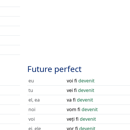
Future perfect
eu
voi fi
devenit
tu
vei fi
devenit
el, ea
va fi
devenit
noi
vom fi
devenit
voi
veți fi
devenit
ei, ele
vor fi
devenit