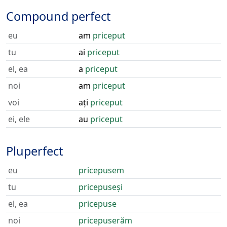
Compound perfect
eu
am
priceput
tu
ai
priceput
el, ea
a
priceput
noi
am
priceput
voi
ați
priceput
ei, ele
au
priceput
Pluperfect
eu
pricepusem
tu
pricepuseși
el, ea
pricepuse
noi
pricepuserăm