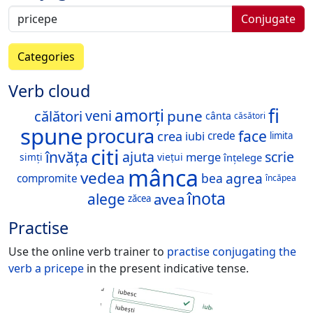
Conjugate
Categories
Verb cloud
fi
amorți
călători
pune
veni
cânta
căsători
spune
procura
face
crea
iubi
crede
limita
citi
învăța
ajuta
scrie
merge
viețui
înțelege
simți
mânca
vedea
agrea
bea
compromite
încăpea
înota
alege
avea
zăcea
Practise
Use the online verb trainer to
practise conjugating the
verb
a pricepe
in the present indicative tense.