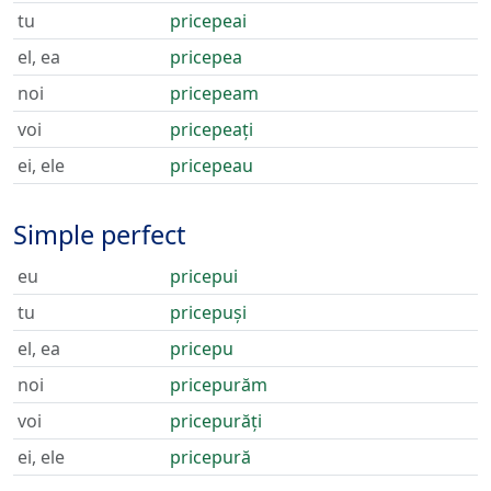
tu
pricepeai
el, ea
pricepea
noi
pricepeam
voi
pricepeați
ei, ele
pricepeau
Simple perfect
eu
pricepui
tu
pricepuși
el, ea
pricepu
noi
pricepurăm
voi
pricepurăți
ei, ele
pricepură