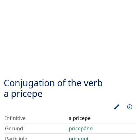
Conjugation of the verb
a pricepe
Train thi
Inf
Infinitive
a pricepe
Gerund
pricepând
Participle
priceput