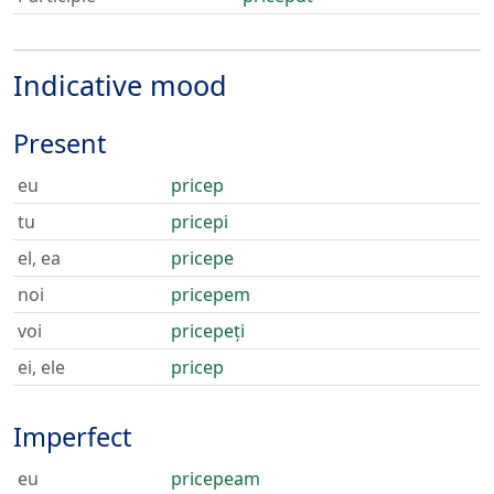
Indicative mood
Present
eu
pricep
tu
pricepi
el, ea
pricepe
noi
pricepem
voi
pricepeți
ei, ele
pricep
Imperfect
eu
pricepeam