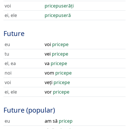
voi
pricepuserăți
ei, ele
pricepuseră
Future
eu
voi
pricepe
tu
vei
pricepe
el, ea
va
pricepe
noi
vom
pricepe
voi
veți
pricepe
ei, ele
vor
pricepe
Future (popular)
eu
am să
pricep