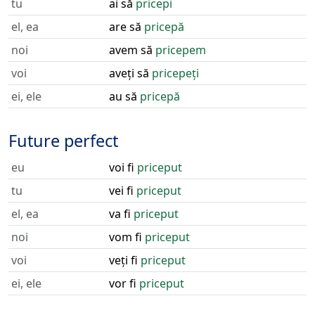
tu
ai să
pricepi
el, ea
are să
pricepă
noi
avem să
pricepem
voi
aveți să
pricepeți
ei, ele
au să
pricepă
Future perfect
eu
voi fi
priceput
tu
vei fi
priceput
el, ea
va fi
priceput
noi
vom fi
priceput
voi
veți fi
priceput
ei, ele
vor fi
priceput