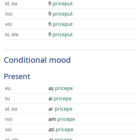
el, ea
fi
priceput
noi
fi
priceput
voi
fi
priceput
ei, ele
fi
priceput
Conditional mood
Present
eu
aș
pricepe
tu
ai
pricepe
el, ea
ar
pricepe
noi
am
pricepe
voi
ați
pricepe
ei, ele
ar
pricepe