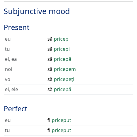
Subjunctive mood
Present
eu
să
pricep
tu
să
pricepi
el, ea
să
pricepă
noi
să
pricepem
voi
să
pricepeți
ei, ele
să
pricepă
Perfect
eu
fi
priceput
tu
fi
priceput