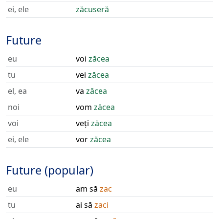
ei, ele
zăcuseră
Future
eu
voi
zăcea
tu
vei
zăcea
el, ea
va
zăcea
noi
vom
zăcea
voi
veți
zăcea
ei, ele
vor
zăcea
Future (popular)
eu
am să
zac
tu
ai să
zaci