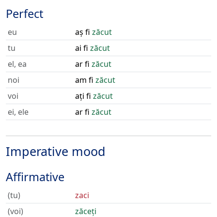
Perfect
eu
aș fi
zăcut
tu
ai fi
zăcut
el, ea
ar fi
zăcut
noi
am fi
zăcut
voi
ați fi
zăcut
ei, ele
ar fi
zăcut
Imperative mood
Affirmative
(tu)
zaci
(voi)
zăceți