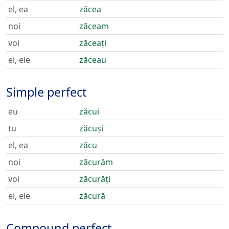
el, ea
zăcea
noi
zăceam
voi
zăceați
ei, ele
zăceau
Simple perfect
eu
zăcui
tu
zăcuși
el, ea
zăcu
noi
zăcurăm
voi
zăcurăți
ei, ele
zăcură
Compound perfect