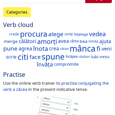
Categories
Verb cloud
procura
vedea
alege
simți
înțelege
crede
amorți
călători
avea
ajuta
merge
bea
cânta
limita
mânca
fi
înota
pune
agrea
veni
crea
zăcea
spune
citi
face
scrie
iubi
viețui
încăpea
căsători
învăța
compromite
Practise
Use the online verb trainer to
practise conjugating the
verb
a zăcea
in the present indicative tense.