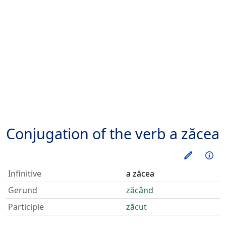
Conjugation of the verb
a zăcea
Train thi
Inf
Infinitive
a zăcea
Gerund
zăcând
Participle
zăcut