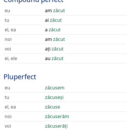
eu
am
zăcut
tu
ai
zăcut
el, ea
a
zăcut
noi
am
zăcut
voi
ați
zăcut
ei, ele
au
zăcut
Pluperfect
eu
zăcusem
tu
zăcuseși
el, ea
zăcuse
noi
zăcuserăm
voi
zăcuserăți