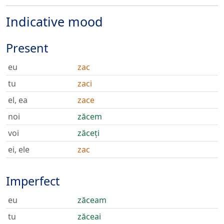
Indicative mood
Present
eu
zac
tu
zaci
el, ea
zace
noi
zăcem
voi
zăceți
ei, ele
zac
Imperfect
eu
zăceam
tu
zăceai