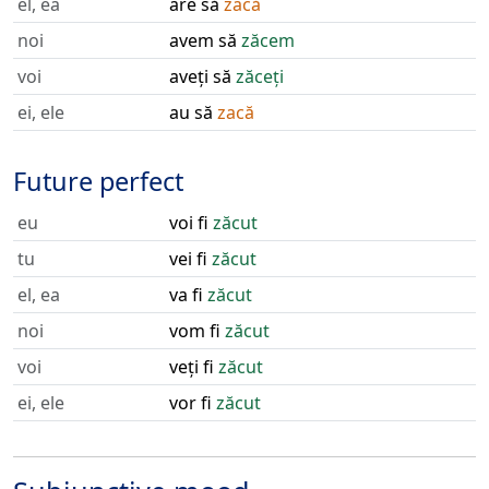
el, ea
are să
zacă
noi
avem să
zăcem
voi
aveți să
zăceți
ei, ele
au să
zacă
Future perfect
eu
voi fi
zăcut
tu
vei fi
zăcut
el, ea
va fi
zăcut
noi
vom fi
zăcut
voi
veți fi
zăcut
ei, ele
vor fi
zăcut