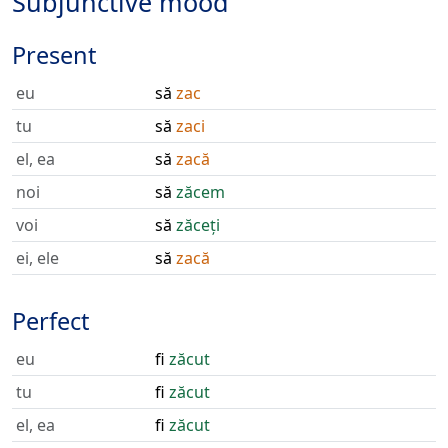
Subjunctive mood
Present
eu
să
zac
tu
să
zaci
el, ea
să
zacă
noi
să
zăcem
voi
să
zăceți
ei, ele
să
zacă
Perfect
eu
fi
zăcut
tu
fi
zăcut
el, ea
fi
zăcut