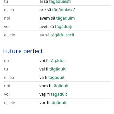
tu
ai să
tăgăduiești
el, ea
are să
tăgăduiască
noi
avem să
tăgăduim
voi
aveți să
tăgăduiți
ei, ele
au să
tăgăduiască
Future perfect
eu
voi fi
tăgăduit
tu
vei fi
tăgăduit
el, ea
va fi
tăgăduit
noi
vom fi
tăgăduit
voi
veți fi
tăgăduit
ei, ele
vor fi
tăgăduit