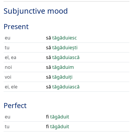
Subjunctive mood
Present
eu
să
tăgăduiesc
tu
să
tăgăduiești
el, ea
să
tăgăduiască
noi
să
tăgăduim
voi
să
tăgăduiți
ei, ele
să
tăgăduiască
Perfect
eu
fi
tăgăduit
tu
fi
tăgăduit