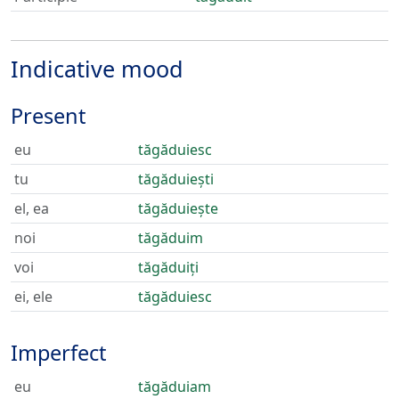
Indicative mood
Present
eu
tăgăduiesc
tu
tăgăduiești
el, ea
tăgăduiește
noi
tăgăduim
voi
tăgăduiți
ei, ele
tăgăduiesc
Imperfect
eu
tăgăduiam