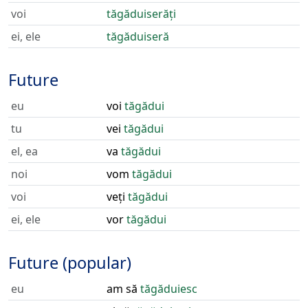
voi
tăgăduiserăți
ei, ele
tăgăduiseră
Future
eu
voi
tăgădui
tu
vei
tăgădui
el, ea
va
tăgădui
noi
vom
tăgădui
voi
veți
tăgădui
ei, ele
vor
tăgădui
Future (popular)
eu
am să
tăgăduiesc