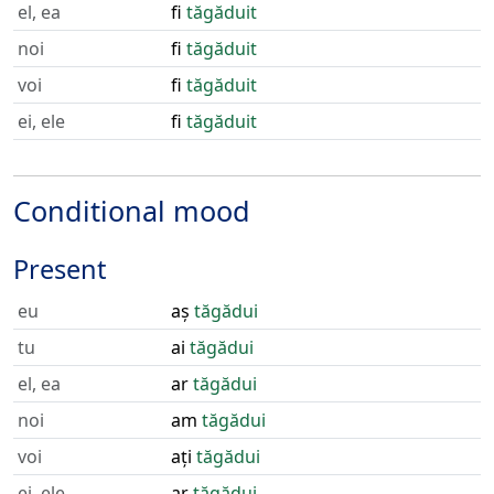
el, ea
fi
tăgăduit
noi
fi
tăgăduit
voi
fi
tăgăduit
ei, ele
fi
tăgăduit
Conditional mood
Present
eu
aș
tăgădui
tu
ai
tăgădui
el, ea
ar
tăgădui
noi
am
tăgădui
voi
ați
tăgădui
ei, ele
ar
tăgădui