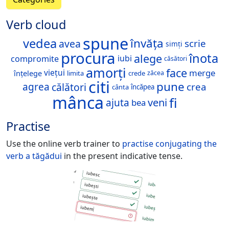
Verb cloud
spune
vedea
învăța
avea
scrie
simți
procura
înota
alege
iubi
compromite
căsători
amorți
face
merge
viețui
înțelege
limita
crede
zăcea
citi
pune
agrea
călători
crea
încăpea
cânta
mânca
fi
veni
ajuta
bea
Practise
Use the online verb trainer to
practise conjugating the
verb
a tăgădui
in the present indicative tense.