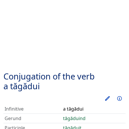
Conjugation of the verb
a tăgădui
Train thi
Inf
Infinitive
a tăgădui
Gerund
tăgăduind
Participle
tăgăduit