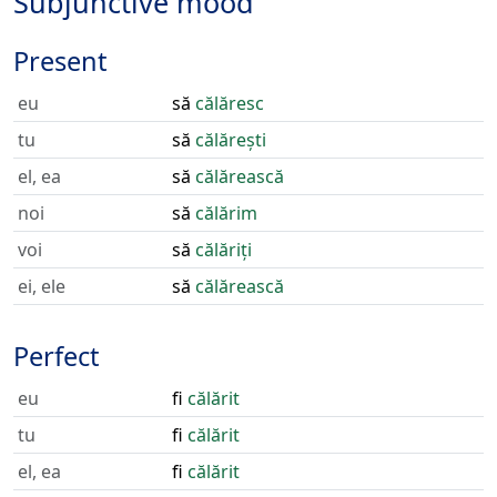
Subjunctive mood
Present
eu
să
călăresc
tu
să
călărești
el, ea
să
călărească
noi
să
călărim
voi
să
călăriți
ei, ele
să
călărească
Perfect
eu
fi
călărit
tu
fi
călărit
el, ea
fi
călărit