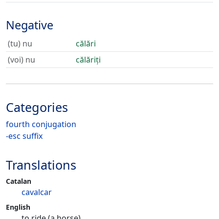
Negative
(tu) nu
călări
(voi) nu
călăriți
Categories
fourth conjugation
-esc suffix
Translations
Catalan
cavalcar
English
to ride (a horse)