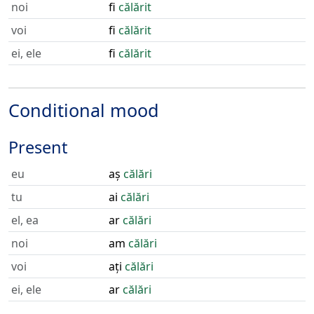
noi
fi
călărit
voi
fi
călărit
ei, ele
fi
călărit
Conditional mood
Present
eu
aș
călări
tu
ai
călări
el, ea
ar
călări
noi
am
călări
voi
ați
călări
ei, ele
ar
călări