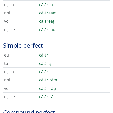
el, ea
călărea
noi
călăream
voi
călăreați
ei, ele
călăreau
Simple perfect
eu
călării
tu
călăriși
el, ea
călări
noi
călărirăm
voi
călărirăți
ei, ele
călăriră
Compound perfect