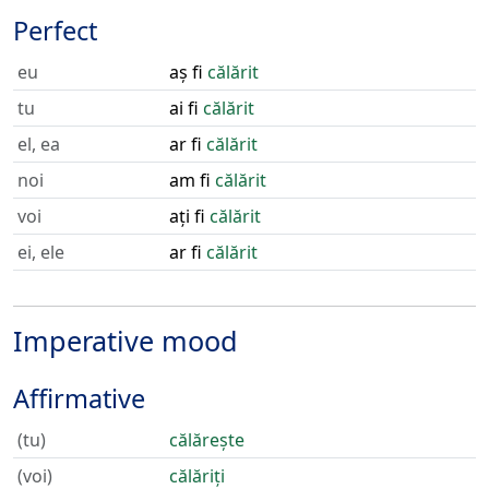
Perfect
eu
aș fi
călărit
tu
ai fi
călărit
el, ea
ar fi
călărit
noi
am fi
călărit
voi
ați fi
călărit
ei, ele
ar fi
călărit
Imperative mood
Affirmative
(tu)
călărește
(voi)
călăriți