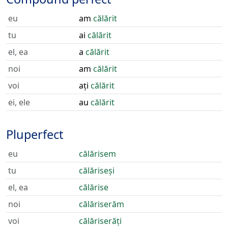
eu
am
călărit
tu
ai
călărit
el, ea
a
călărit
noi
am
călărit
voi
ați
călărit
ei, ele
au
călărit
Pluperfect
eu
călărisem
tu
călăriseși
el, ea
călărise
noi
călăriserăm
voi
călăriserăți