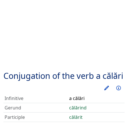
Conjugation of the verb
a călări
Train thi
Inf
Infinitive
a călări
Gerund
călărind
Participle
călărit