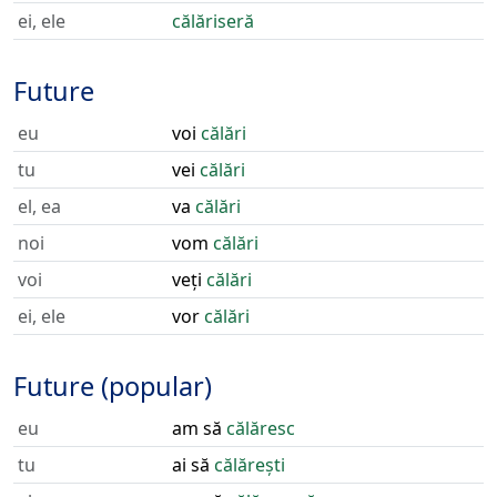
ei, ele
călăriseră
Future
eu
voi
călări
tu
vei
călări
el, ea
va
călări
noi
vom
călări
voi
veți
călări
ei, ele
vor
călări
Future (popular)
eu
am să
călăresc
tu
ai să
călărești