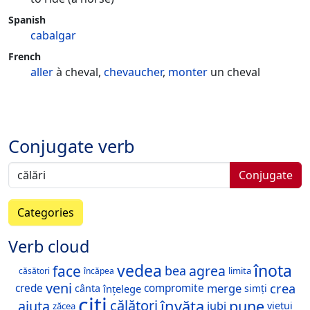
Spanish
cabalgar
French
aller
à cheval,
chevaucher
,
monter
un cheval
Conjugate verb
Conjugate
Categories
Verb cloud
vedea
înota
face
agrea
bea
limita
căsători
încăpea
veni
merge
crea
crede
compromite
cânta
înțelege
simți
citi
învăța
pune
călători
ajuta
iubi
viețui
zăcea