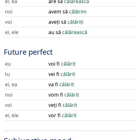
el, ea
are să
călărească
noi
avem să
călărim
voi
aveți să
călăriți
ei, ele
au să
călărească
Future perfect
eu
voi fi
călărit
tu
vei fi
călărit
el, ea
va fi
călărit
noi
vom fi
călărit
voi
veți fi
călărit
ei, ele
vor fi
călărit