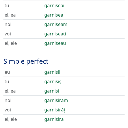
tu
garniseai
el, ea
garnisea
noi
garniseam
voi
garniseați
ei, ele
garniseau
Simple perfect
eu
garnisii
tu
garnisiși
el, ea
garnisi
noi
garnisirăm
voi
garnisirăți
ei, ele
garnisiră