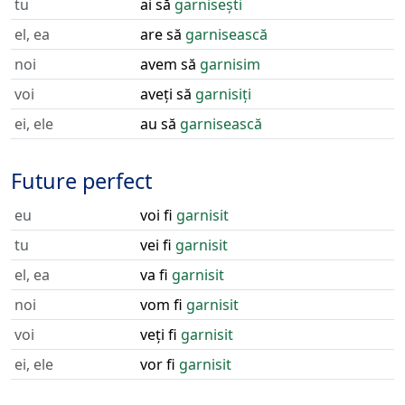
tu
ai să
garnisești
el, ea
are să
garnisească
noi
avem să
garnisim
voi
aveți să
garnisiți
ei, ele
au să
garnisească
Future perfect
eu
voi fi
garnisit
tu
vei fi
garnisit
el, ea
va fi
garnisit
noi
vom fi
garnisit
voi
veți fi
garnisit
ei, ele
vor fi
garnisit