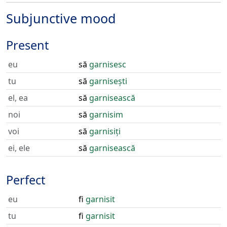
Subjunctive mood
Present
eu
să
garnisesc
tu
să
garnisești
el, ea
să
garnisească
noi
să
garnisim
voi
să
garnisiți
ei, ele
să
garnisească
Perfect
eu
fi
garnisit
tu
fi
garnisit