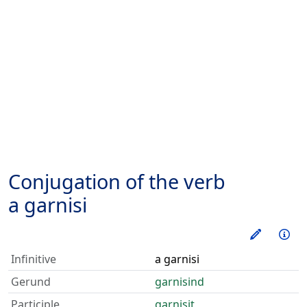
Conjugation of the verb
a garnisi
Train thi
Inf
Infinitive
a garnisi
Gerund
garnisind
Participle
garnisit