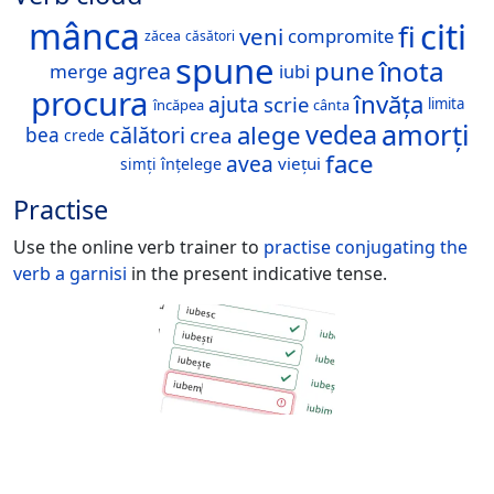
mânca
citi
fi
veni
compromite
zăcea
căsători
spune
înota
pune
agrea
merge
iubi
procura
învăța
ajuta
scrie
limita
încăpea
cânta
amorți
vedea
alege
călători
crea
bea
crede
face
avea
viețui
înțelege
simți
Practise
Use the online verb trainer to
practise conjugating the
verb
a garnisi
in the present indicative tense.