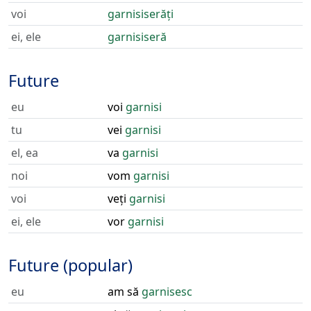
voi
garnisiserăți
ei, ele
garnisiseră
Future
eu
voi
garnisi
tu
vei
garnisi
el, ea
va
garnisi
noi
vom
garnisi
voi
veți
garnisi
ei, ele
vor
garnisi
Future (popular)
eu
am să
garnisesc