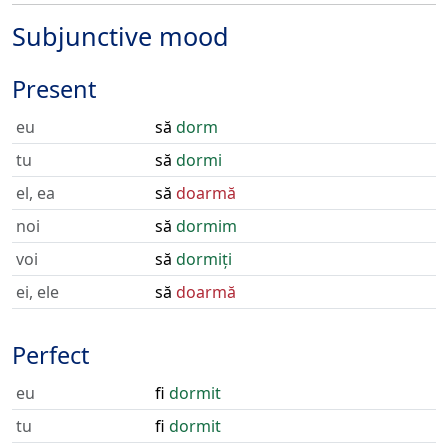
Subjunctive mood
Present
eu
să
dorm
tu
să
dormi
el, ea
să
doarmă
noi
să
dormim
voi
să
dormiți
ei, ele
să
doarmă
Perfect
eu
fi
dormit
tu
fi
dormit