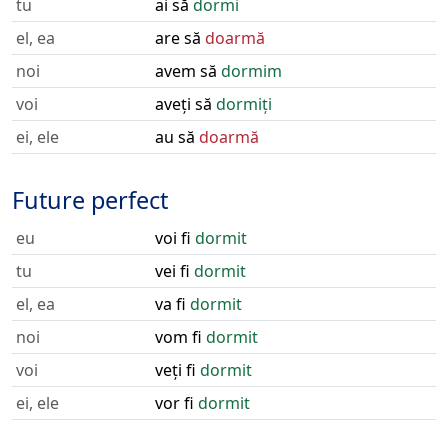
tu
ai să
dormi
el, ea
are să
doarmă
noi
avem să
dormim
voi
aveți să
dormiți
ei, ele
au să
doarmă
Future perfect
eu
voi fi
dormit
tu
vei fi
dormit
el, ea
va fi
dormit
noi
vom fi
dormit
voi
veți fi
dormit
ei, ele
vor fi
dormit