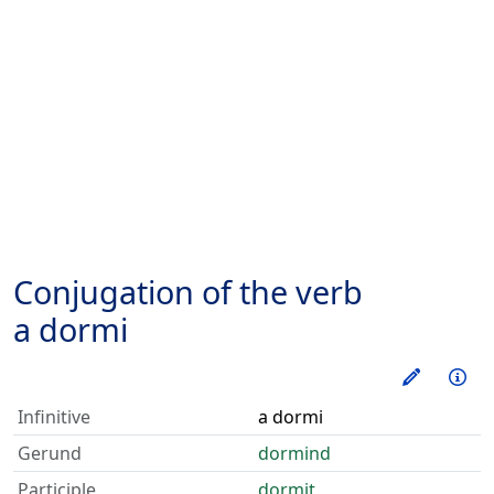
Conjugation of the verb
a dormi
Train thi
Inf
Infinitive
a dormi
Gerund
dormind
Participle
dormit