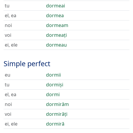
tu
dormeai
el, ea
dormea
noi
dormeam
voi
dormeați
ei, ele
dormeau
Simple perfect
eu
dormii
tu
dormiși
el, ea
dormi
noi
dormirăm
voi
dormirăți
ei, ele
dormiră