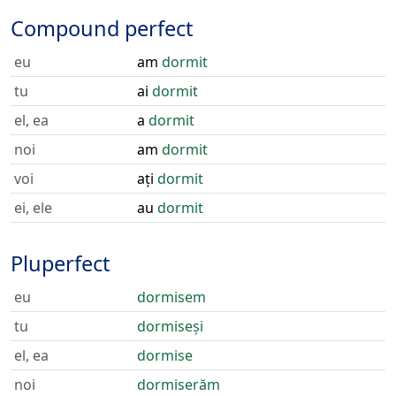
Compound perfect
eu
am
dormit
tu
ai
dormit
el, ea
a
dormit
noi
am
dormit
voi
ați
dormit
ei, ele
au
dormit
Pluperfect
eu
dormisem
tu
dormiseși
el, ea
dormise
noi
dormiserăm