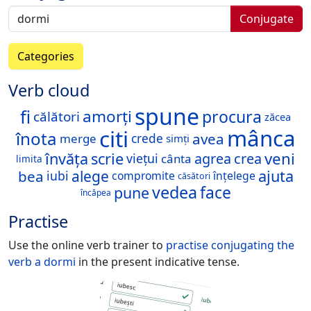
Conjugate
Categories
Verb cloud
spune
fi
procura
amorți
călători
zăcea
citi
mânca
înota
avea
merge
crede
simți
veni
învăța
scrie
agrea
crea
viețui
cânta
limita
ajuta
bea
alege
iubi
compromite
înțelege
căsători
vedea
face
pune
încăpea
Practise
Use the online verb trainer to
practise conjugating the
verb
a dormi
in the present indicative tense.