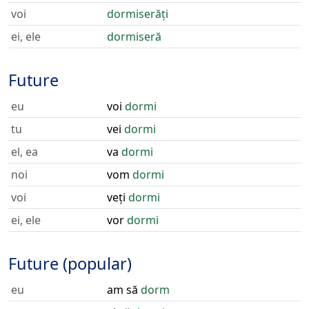
voi
dormiserăți
ei, ele
dormiseră
Future
eu
voi
dormi
tu
vei
dormi
el, ea
va
dormi
noi
vom
dormi
voi
veți
dormi
ei, ele
vor
dormi
Future (popular)
eu
am să
dorm