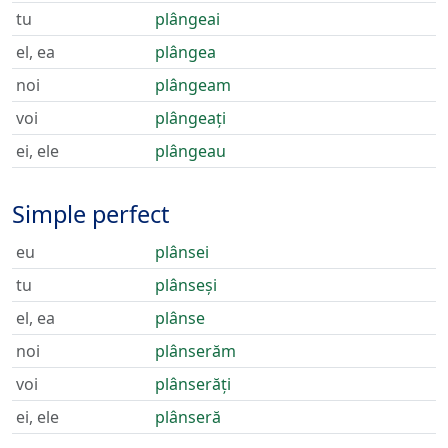
tu
plângeai
el, ea
plângea
noi
plângeam
voi
plângeați
ei, ele
plângeau
Simple perfect
eu
plânsei
tu
plânseși
el, ea
plânse
noi
plânserăm
voi
plânserăți
ei, ele
plânseră