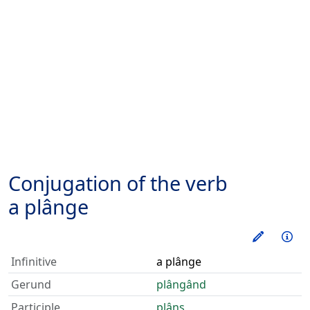
Conjugation of the verb
a plânge
Train thi
Inf
Infinitive
a plânge
Gerund
plângând
Participle
plâns