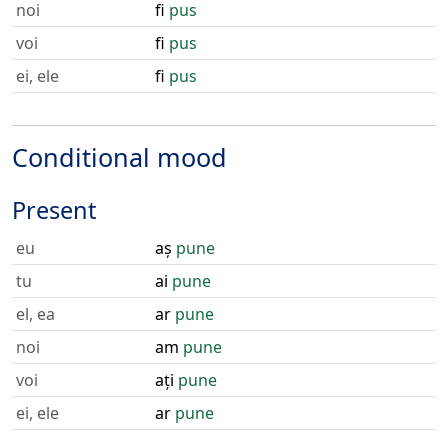
noi
fi
pus
voi
fi
pus
ei, ele
fi
pus
Conditional mood
Present
eu
aș
pune
tu
ai
pune
el, ea
ar
pune
noi
am
pune
voi
ați
pune
ei, ele
ar
pune