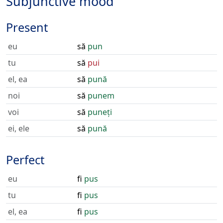
Subjunctive mood
Present
eu
să
pun
tu
să
pui
el, ea
să
pună
noi
să
punem
voi
să
puneți
ei, ele
să
pună
Perfect
eu
fi
pus
tu
fi
pus
el, ea
fi
pus