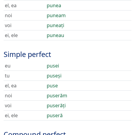
el, ea
punea
noi
puneam
voi
puneați
ei, ele
puneau
Simple perfect
eu
pusei
tu
puseși
el, ea
puse
noi
puserăm
voi
puserăți
ei, ele
puseră
Compound perfect