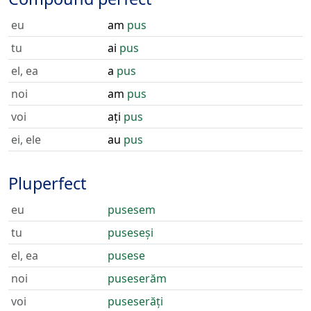
eu
am
pus
tu
ai
pus
el, ea
a
pus
noi
am
pus
voi
ați
pus
ei, ele
au
pus
Pluperfect
eu
pusesem
tu
puseseși
el, ea
pusese
noi
puseserăm
voi
puseserăți