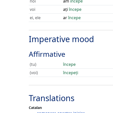
noi
am
începe
voi
ați
începe
ei, ele
ar
începe
Imperative mood
Affirmative
(tu)
începe
(voi)
începeți
Translations
Catalan