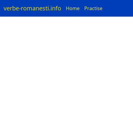
verbe-romanesti.info
Home
Practise