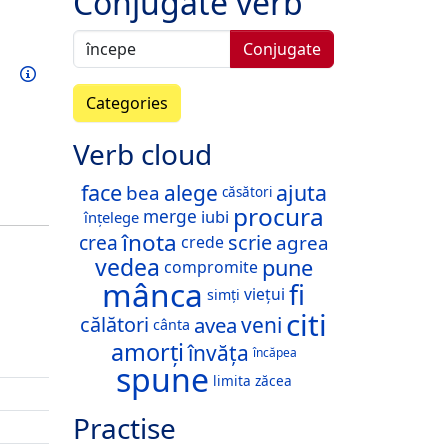
Conjugate verb
Conjugate
Train this verb
Info
Categories
Verb cloud
face
ajuta
alege
bea
căsători
procura
iubi
merge
înțelege
înota
crea
scrie
agrea
crede
vedea
pune
compromite
mânca
fi
viețui
simți
citi
avea
veni
călători
cânta
amorți
învăța
încăpea
spune
limita
zăcea
Practise