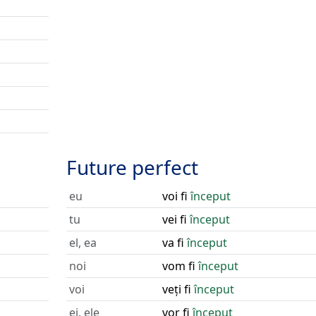
Future perfect
eu
voi fi
început
tu
vei fi
început
el, ea
va fi
început
noi
vom fi
început
voi
veți fi
început
ei, ele
vor fi
început