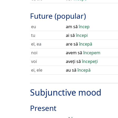
Future (popular)
eu
am să
încep
tu
ai să
începi
el, ea
are să
începă
noi
avem să
începem
voi
aveți să
începeți
ei, ele
au să
începă
Subjunctive mood
Present