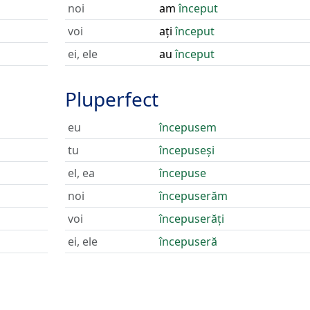
noi
am
început
voi
ați
început
ei, ele
au
început
Pluperfect
eu
începusem
tu
începuseși
el, ea
începuse
noi
începuserăm
voi
începuserăți
ei, ele
începuseră