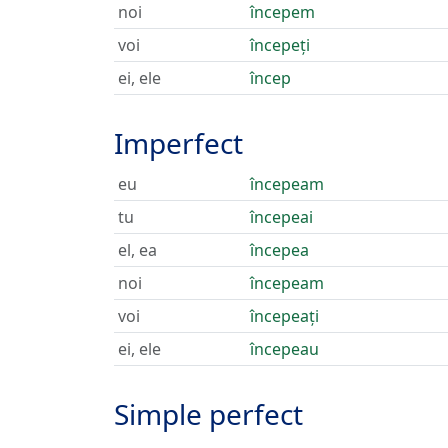
noi
începem
voi
începeți
ei, ele
încep
Imperfect
eu
începeam
tu
începeai
el, ea
începea
noi
începeam
voi
începeați
ei, ele
începeau
Simple perfect