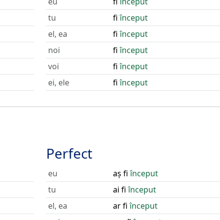
eu
fi
început
tu
fi
început
el, ea
fi
început
noi
fi
început
voi
fi
început
ei, ele
fi
început
Perfect
eu
aș fi
început
tu
ai fi
început
el, ea
ar fi
început