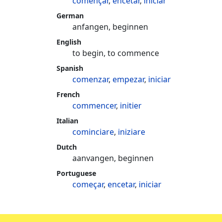
començar
,
encetar
,
iniciar
German
anfangen, beginnen
English
to begin, to commence
Spanish
comenzar
,
empezar
,
iniciar
French
commencer
,
initier
Italian
cominciare
,
iniziare
Dutch
aanvangen, beginnen
Portuguese
começar
,
encetar
,
iniciar