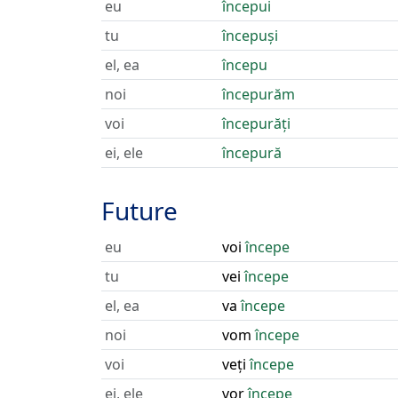
eu
începui
tu
începuși
el, ea
începu
noi
începurăm
voi
începurăți
ei, ele
începură
Future
eu
voi
începe
tu
vei
începe
el, ea
va
începe
noi
vom
începe
voi
veți
începe
ei, ele
vor
începe