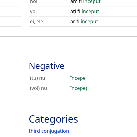
noi
am fi
început
voi
ați fi
început
ei, ele
ar fi
început
Negative
(tu) nu
începe
(voi) nu
începeți
Categories
third conjugation