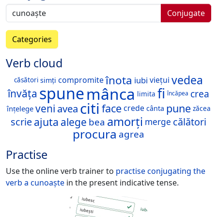
Conjugate
Categories
Verb cloud
vedea
înota
iubi
compromite
viețui
simți
căsători
spune
mânca
fi
învăța
crea
limita
încăpea
citi
face
pune
veni
avea
crede
înțelege
cânta
zăcea
amorți
ajuta
alege
scrie
călători
bea
merge
procura
agrea
Practise
Use the online verb trainer to
practise conjugating the
verb
a cunoaște
in the present indicative tense.