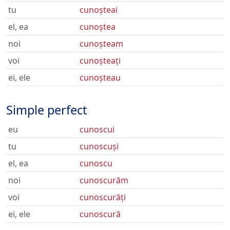
tu
cunoșteai
el, ea
cunoștea
noi
cunoșteam
voi
cunoșteați
ei, ele
cunoșteau
Simple perfect
eu
cunoscui
tu
cunoscuși
el, ea
cunoscu
noi
cunoscurăm
voi
cunoscurăți
ei, ele
cunoscură