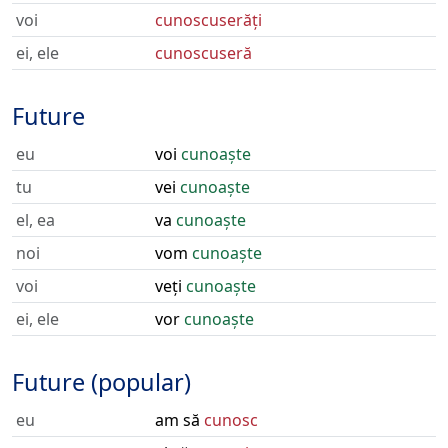
voi
cunoscuserăți
ei, ele
cunoscuseră
Future
eu
voi
cunoaște
tu
vei
cunoaște
el, ea
va
cunoaște
noi
vom
cunoaște
voi
veți
cunoaște
ei, ele
vor
cunoaște
Future (popular)
eu
am să
cunosc