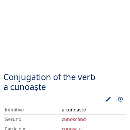
Conjugation of the verb
a cunoaște
Train thi
Inf
Infinitive
a cunoaște
Gerund
cunoscând
Participle
cunoscut