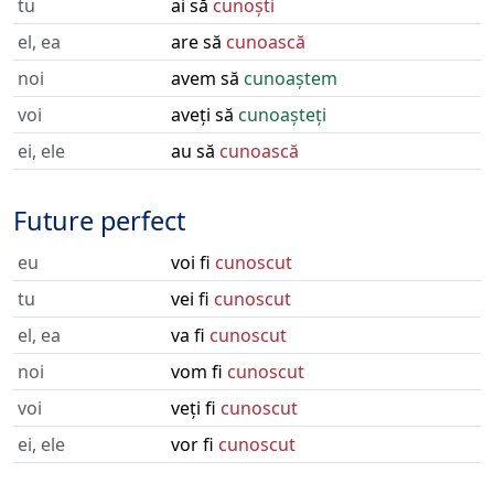
tu
ai să
cunoști
el, ea
are să
cunoască
noi
avem să
cunoaștem
voi
aveți să
cunoașteți
ei, ele
au să
cunoască
Future perfect
eu
voi fi
cunoscut
tu
vei fi
cunoscut
el, ea
va fi
cunoscut
noi
vom fi
cunoscut
voi
veți fi
cunoscut
ei, ele
vor fi
cunoscut