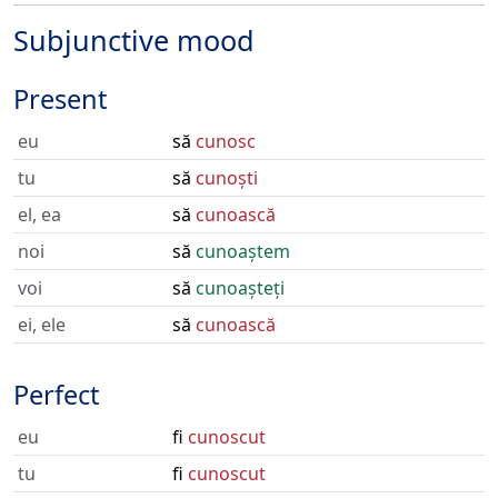
Subjunctive mood
Present
eu
să
cunosc
tu
să
cunoști
el, ea
să
cunoască
noi
să
cunoaștem
voi
să
cunoașteți
ei, ele
să
cunoască
Perfect
eu
fi
cunoscut
tu
fi
cunoscut