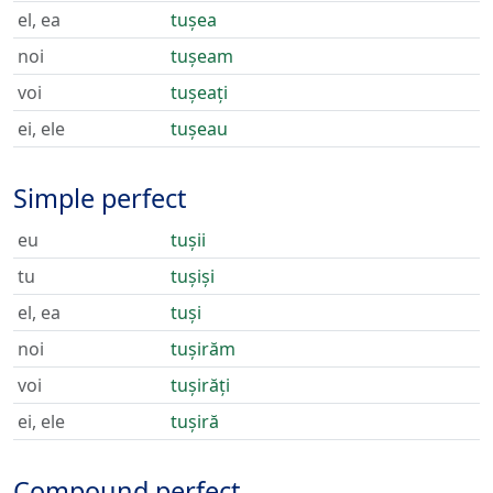
el, ea
tușea
noi
tușeam
voi
tușeați
ei, ele
tușeau
Simple perfect
eu
tușii
tu
tușiși
el, ea
tuși
noi
tușirăm
voi
tușirăți
ei, ele
tușiră
Compound perfect