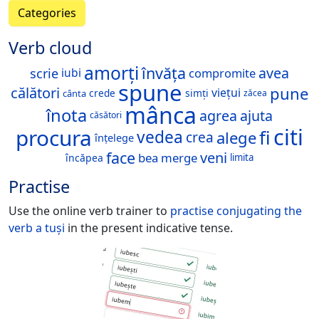
Categories
Verb cloud
amorți
învăța
avea
scrie
compromite
iubi
spune
pune
călători
viețui
crede
simți
cânta
zăcea
mânca
înota
agrea
ajuta
căsători
citi
procura
fi
vedea
alege
crea
înțelege
face
veni
bea
merge
încăpea
limita
Practise
Use the online verb trainer to
practise conjugating the
verb
a tuși
in the present indicative tense.