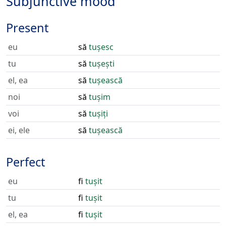
Subjunctive mood
Present
eu
să
tușesc
tu
să
tușești
el, ea
să
tușească
noi
să
tușim
voi
să
tușiți
ei, ele
să
tușească
Perfect
eu
fi
tușit
tu
fi
tușit
el, ea
fi
tușit