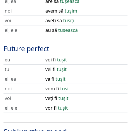
el, ea
are să
tușească
noi
avem să
tușim
voi
aveți să
tușiți
ei, ele
au să
tușească
Future perfect
eu
voi fi
tușit
tu
vei fi
tușit
el, ea
va fi
tușit
noi
vom fi
tușit
voi
veți fi
tușit
ei, ele
vor fi
tușit