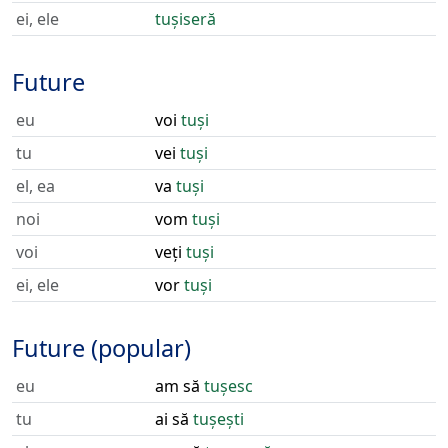
ei, ele
tușiseră
Future
eu
voi
tuși
tu
vei
tuși
el, ea
va
tuși
noi
vom
tuși
voi
veți
tuși
ei, ele
vor
tuși
Future (popular)
eu
am să
tușesc
tu
ai să
tușești