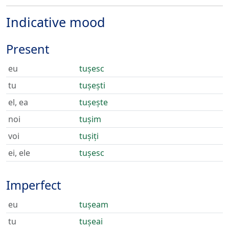
Indicative mood
Present
eu
tușesc
tu
tușești
el, ea
tușește
noi
tușim
voi
tușiți
ei, ele
tușesc
Imperfect
eu
tușeam
tu
tușeai