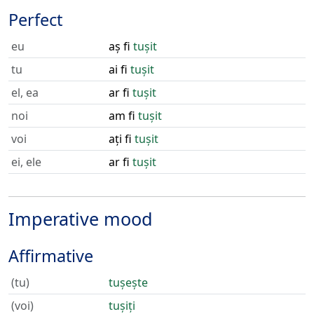
Perfect
eu
aș fi
tușit
tu
ai fi
tușit
el, ea
ar fi
tușit
noi
am fi
tușit
voi
ați fi
tușit
ei, ele
ar fi
tușit
Imperative mood
Affirmative
(tu)
tușește
(voi)
tușiți