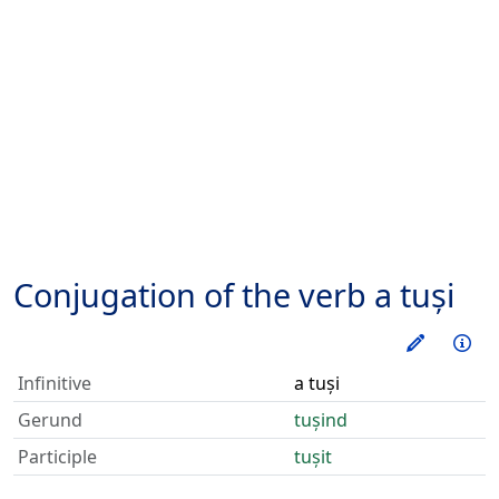
Conjugation of the verb
a tuși
Train thi
Inf
Infinitive
a tuși
Gerund
tușind
Participle
tușit