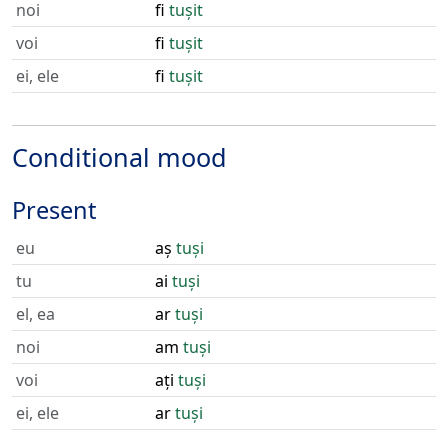
noi
fi
tușit
voi
fi
tușit
ei, ele
fi
tușit
Conditional mood
Present
eu
aș
tuși
tu
ai
tuși
el, ea
ar
tuși
noi
am
tuși
voi
ați
tuși
ei, ele
ar
tuși