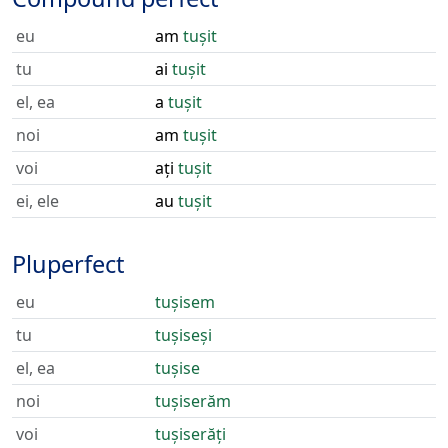
eu
am
tușit
tu
ai
tușit
el, ea
a
tușit
noi
am
tușit
voi
ați
tușit
ei, ele
au
tușit
Pluperfect
eu
tușisem
tu
tușiseși
el, ea
tușise
noi
tușiserăm
voi
tușiserăți