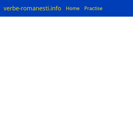
verbe-romanesti.info
Home
Practise