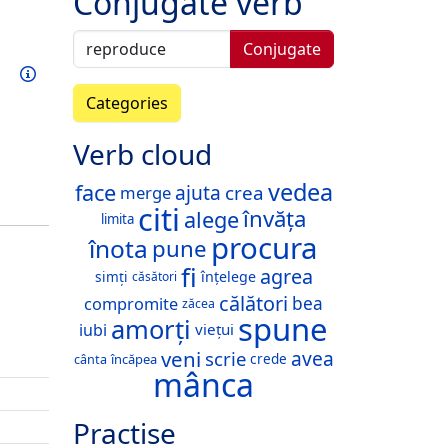
Conjugate verb
Conjugate
Train this verb
Info
Categories
Verb cloud
vedea
face
ajuta
crea
merge
citi
învăța
alege
limita
procura
înota
pune
fi
agrea
înțelege
simți
căsători
călători
bea
compromite
zăcea
spune
amorți
iubi
viețui
veni
avea
scrie
crede
cânta
încăpea
mânca
Practise