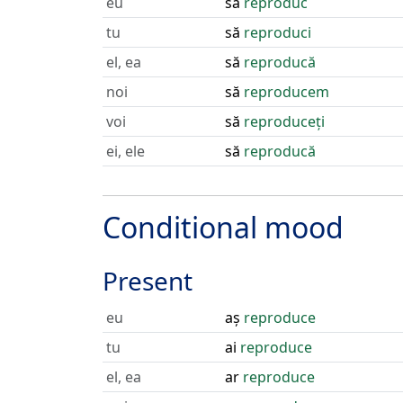
eu
să
reproduc
tu
să
reproduci
el, ea
să
reproducă
noi
să
reproducem
voi
să
reproduceți
ei, ele
să
reproducă
Conditional mood
Present
eu
aș
reproduce
tu
ai
reproduce
el, ea
ar
reproduce