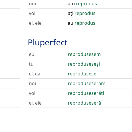
noi
am
reprodus
voi
ați
reprodus
ei, ele
au
reprodus
Pluperfect
eu
reprodusesem
tu
reproduseseși
el, ea
reprodusese
noi
reproduseserăm
voi
reproduseserăți
ei, ele
reproduseseră