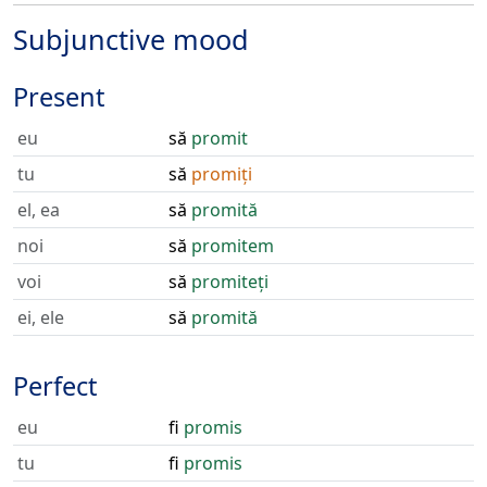
Subjunctive mood
Present
eu
să
promit
tu
să
promiți
el, ea
să
promită
noi
să
promitem
voi
să
promiteți
ei, ele
să
promită
Perfect
eu
fi
promis
tu
fi
promis