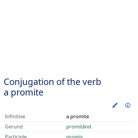
Conjugation of the verb
a promite
Train thi
Inf
Infinitive
a promite
Gerund
promitând
Participle
promis