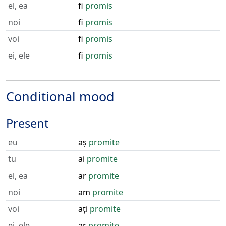
el, ea
fi
promis
noi
fi
promis
voi
fi
promis
ei, ele
fi
promis
Conditional mood
Present
eu
aș
promite
tu
ai
promite
el, ea
ar
promite
noi
am
promite
voi
ați
promite
ei, ele
ar
promite