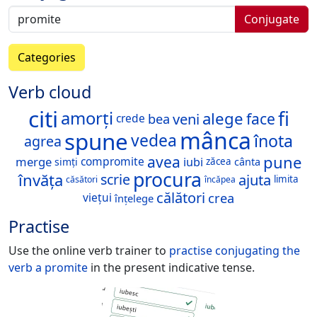
Conjugate
Categories
Verb cloud
citi
fi
amorți
alege
face
veni
bea
crede
mânca
spune
înota
vedea
agrea
pune
avea
merge
compromite
iubi
simți
cânta
zăcea
procura
învăța
ajuta
scrie
limita
căsători
încăpea
călători
crea
viețui
înțelege
Practise
Use the online verb trainer to
practise conjugating the
verb
a promite
in the present indicative tense.