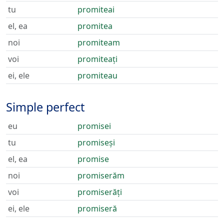
tu
promiteai
el, ea
promitea
noi
promiteam
voi
promiteați
ei, ele
promiteau
Simple perfect
eu
promisei
tu
promiseși
el, ea
promise
noi
promiserăm
voi
promiserăți
ei, ele
promiseră