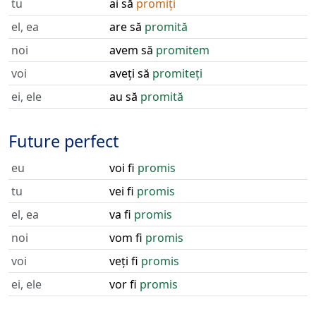
tu
ai să
promiți
el, ea
are să
promită
noi
avem să
promitem
voi
aveți să
promiteți
ei, ele
au să
promită
Future perfect
eu
voi fi
promis
tu
vei fi
promis
el, ea
va fi
promis
noi
vom fi
promis
voi
veți fi
promis
ei, ele
vor fi
promis