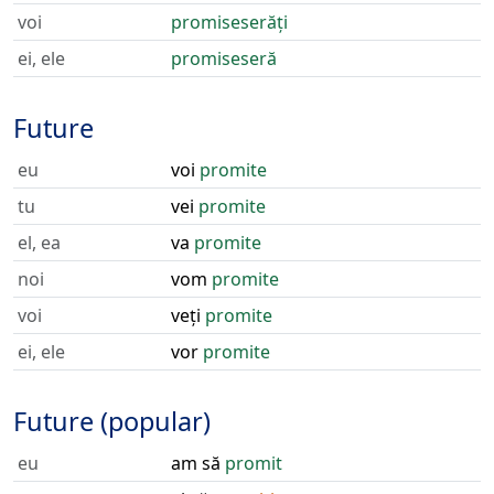
voi
promiseserăți
ei, ele
promiseseră
Future
eu
voi
promite
tu
vei
promite
el, ea
va
promite
noi
vom
promite
voi
veți
promite
ei, ele
vor
promite
Future (popular)
eu
am să
promit